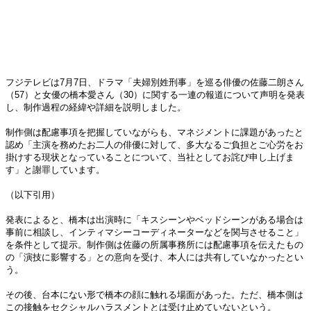
フジテレビは7月7日、ドラマ「夫婦別姓刑事」を巡る俳優の佐藤二朗さん
（57）と女優の橋本愛さん（30）に関する一連の報道について声明を発表
し、制作過程の経緯や詳細を説明しました。
制作側は配慮事項を把握していながらも、マネジメントに課題があったと
認め「主演を務めたお二人の俳優に対して、多大なるご負担とご心労をお
掛けする現状となっていることについて、当社としてお詫び申し上げま
す」と謝罪しています。
（以下引用）
発表によると、橋本は出演時に「キスシーンやベッドシーンがある場合は
事前に相談し、インティマシーコーディネーターなどを関与させること」
を条件として提示。制作側は佐藤の所属事務所には配慮事項を伝えたもの
の「演技に影響する」との意向を受け、本人には共有していなかったとい
う。
その後、台本にない形で橋本の顔に触れる場面があった。ただ、橋本側は
この接触をセクシャルハラスメントとは受け止めていないという。