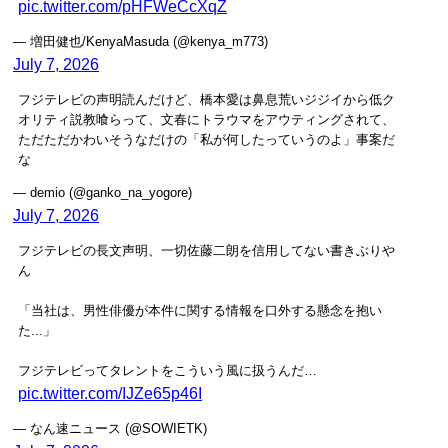
pic.twitter.com/pHFWeCcXqZ
— 増田健也/KenyaMasuda (@kenya_m773)
July 7, 2026
フジテレビの声明読んだけど、橋本愛は鼻息荒いジジイから低ク
オリティ説教喰らって、文春にトラウマをアウティングされて、
ただただかわいそうなだけの「私が何したっていうのよ」事案だ
な
— demio (@ganko_na_yogore)
July 7, 2026
フジテレビの長文声明、一切佐藤二朗を信用してない書きぶりや
ん
「当社は、男性俳優が本件に関する情報を口外する懸念を抱い
た...」
フジテレビってタレントをこういう風に扱うんだ…
pic.twitter.com/IJZe65p46I
— なん速ニュース (@SOWIETK)