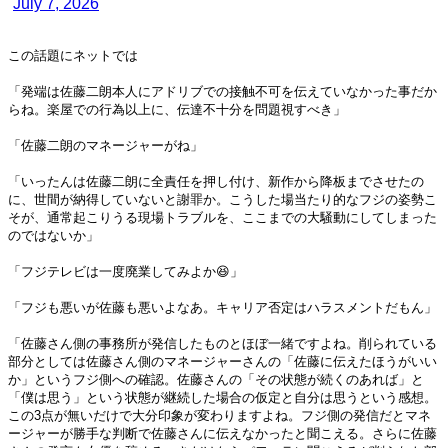
July 7, 2026
この話題にネットでは
「発端は佐藤二朗本人にアドリブでの接触不可を伝えていなかった事だか
らね。楽屋での行為以上に、伝達不十分を問題視すべき」
「佐藤二朗のマネージャーがね」
「いったんは佐藤二朗に全責任を押し付け、新作から降板までさせたの
に、世間が納得していないと謝罪か。こうした場当たり的なフジの姿勢こ
そが、通常起こりうる現場トラブルを、ここまでの大騒動にしてしまった
のではないか」
「フジテレビは一度廃業してみよか😆」
「フジも悪いが佐藤も悪いよなあ。キャリア否定はハラスメントだもん」
「佐藤さん側の事務所が発信したものとほぼ一緒ですよね。削られている
部分としては佐藤さん側のマネージャーさんの「佐藤に伝えたほうがいい
か」というフジ側への確認。佐藤さんの「その状態が続くのあれば」と
「僕は思う」という状態が継続した場合の仮定と自分は思うという感想。
この3点が無いだけで大分印象が変わりますよね。フジ側の発信だとマネ
ージャーが勝手な判断で佐藤さんに伝えなかったと聞こえる。さらに佐藤