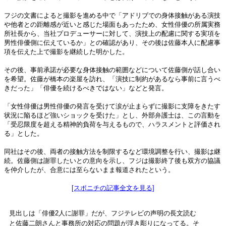
フジの文書によると撮影を進める中で「アドリブでの身体接触がある演技
や他者との距離感が近いと感じた場面もあったため、女性俳優の所属実務
所社長から、当社プロデューサーに対して、演技上の配慮に関する実項を
男性俳優側に伝えているか」との確認があり、その後は佐藤本人に配慮事
項を伝えた上で撮影を継続した明かした。
その後、事前承諾が必要な身体接触の範囲などについて佐藤側が話し合い
を希望。佐藤が橋本の楽屋を訪れ、「演技に制約があるなら事前に言うべ
きだった」「俳優を続けるべきではない」などと発言。
「女性俳優は男性俳優の発言を受けて涙が止まらずに撮影に支障をきたす
状況に陥るほど強いショックを受けた」とし、外部弁護士は、この言動を
「受忍限度を超える精神的負荷を与えるもので、ハラスメントと評価され
る」とした。
同社はその後、両者の接触方法を制限するなど環境調整を行い、撮影は継
続。佐藤側は謝罪したいとの意向を示し、フジは撮影終了後も双方の協議
を仲介したが、合意には至らないまま報道されたという。
[スポニチの記事全文を見る]
見出しは「俳優2人に謝罪」だが、フジテレビの声明の長文読む
と佐藤二朗さんと事務所の対応の問題が浮き彫りになってる。そ