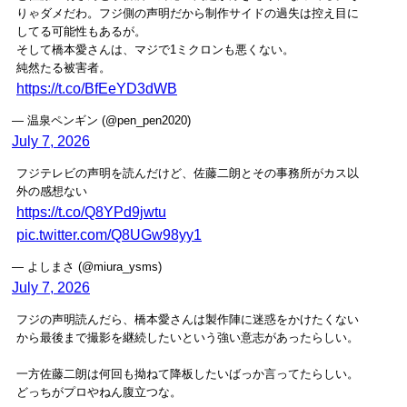
りゃダメだわ。フジ側の声明だから制作サイドの過失は控え目に
してる可能性もあるが。
そして橋本愛さんは、マジで1ミクロンも悪くない。
純然たる被害者。
https://t.co/BfEeYD3dWB
— 温泉ペンギン (@pen_pen2020)
July 7, 2026
フジテレビの声明を読んだけど、佐藤二朗とその事務所がカス以
外の感想ない
https://t.co/Q8YPd9jwtu
pic.twitter.com/Q8UGw98yy1
— よしまさ (@miura_ysms)
July 7, 2026
フジの声明読んだら、橋本愛さんは製作陣に迷惑をかけたくない
から最後まで撮影を継続したいという強い意志があったらしい。
一方佐藤二朗は何回も拗ねて降板したいばっか言ってたらしい。
どっちがプロやねん腹立つな。