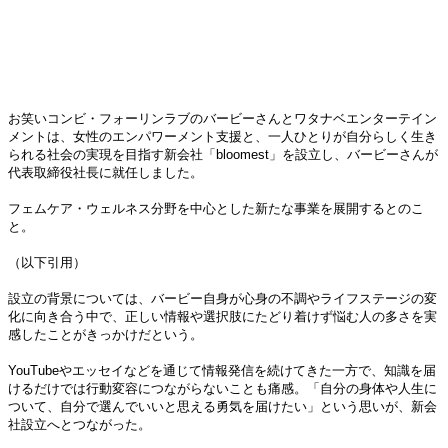
お笑いコンビ・フォーリンラブのバービーさんとワタナベエンターテイン
メントは、女性のエンパワーメント支援と、一人ひとりが自分らしく生き
られる社会の実現を目指す新会社「bloomest」を設立し、バービーさんが
代表取締役社長に就任しました。
フェムケア・ウェルネス分野を中心とした新たな事業を展開するとのこ
と。
（以下引用）
設立の背景については、バービー自身が心身の不調やライフステージの変
化に向き合う中で、正しい情報や選択肢にたどり着けず悩む人の多さを実
感したことがきっかけだという。
YouTubeやエッセイなどを通じて情報発信を続けてきた一方で、知識を届
けるだけでは行動変容につながらないことも痛感。「自分の身体や人生に
ついて、自分で選んでいいと思える勇気を届けたい」という思いが、新会
社設立へとつながった。