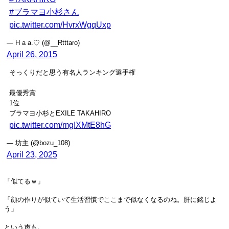
#ブラマヨ小杉さん
pic.twitter.com/HvrxWgqUxp
— H a a.♡ (@__Rtttaro)
April 26, 2015
そっくりだと思う有名人ランキング選手権
最優秀賞
1位
ブラマヨ小杉とEXILE TAKAHIRO
pic.twitter.com/mgIXMtE8hG
— 坊主 (@bozu_108)
April 23, 2025
「似てるｗ」
「顔の作りが似ていて生活習慣でここまで似なくなるのね。肝に銘じよ
う」
という声も。