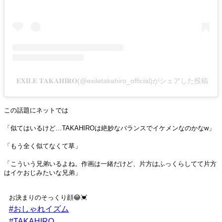
𝐄𝐗𝐈𝐋𝐄 𝐓𝐀𝐊𝐀𝐇𝐈𝐑𝐎(@exiletakahiro_official)がシェアした投稿
この話題にネットでは
「似てはいるけど…TAKAHIROは絶妙なバランスでイケメンなのかなw」
「もう全く似てなくて草」
「こういう兄弟いるよね。作画は一緒だけど、片方はふっくらしてて片方
はイケおじみたいな兄弟」
お決まりのそっくり顔😂💓
#おしゃれイズム
#TAKAHIRO