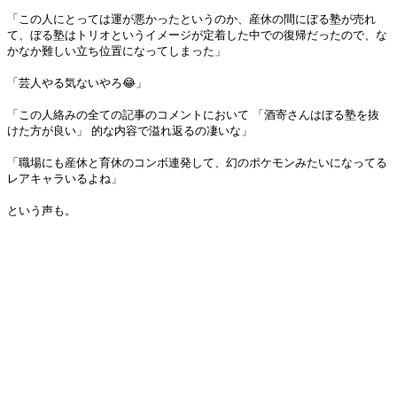
「この人にとっては運が悪かったというのか、産休の間にぼる塾が売れ
て、ぼる塾はトリオというイメージが定着した中での復帰だったので、な
かなか難しい立ち位置になってしまった」
「芸人やる気ないやろ😂」
「この人絡みの全ての記事のコメントにおいて 「酒寄さんはぼる塾を抜
けた方が良い」 的な内容で溢れ返るの凄いな」
「職場にも産休と育休のコンボ連発して、幻のポケモンみたいになってる
レアキャラいるよね」
という声も。