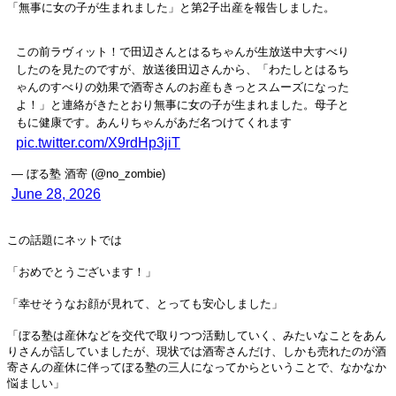
「無事に女の子が生まれました」と第2子出産を報告しました。
この前ラヴィット！で田辺さんとはるちゃんが生放送中大すべり
したのを見たのですが、放送後田辺さんから、「わたしとはるち
ゃんのすべりの効果で酒寄さんのお産もきっとスムーズになった
よ！」と連絡がきたとおり無事に女の子が生まれました。母子と
もに健康です。あんりちゃんがあだ名つけてくれます
pic.twitter.com/X9rdHp3jiT
— ぼる塾 酒寄 (@no_zombie)
June 28, 2026
この話題にネットでは
「おめでとうございます！」
「幸せそうなお顔が見れて、とっても安心しました」
「ぼる塾は産休などを交代で取りつつ活動していく、みたいなことをあん
りさんが話していましたが、現状では酒寄さんだけ、しかも売れたのが酒
寄さんの産休に伴ってぼる塾の三人になってからということで、なかなか
悩ましい」