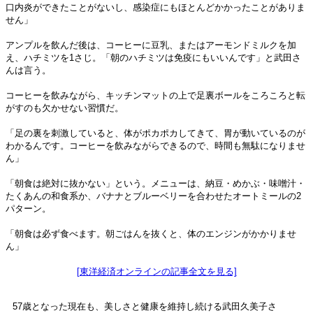
口内炎ができたことがないし、感染症にもほとんどかかったことがありま
せん」
アンプルを飲んだ後は、コーヒーに豆乳、またはアーモンドミルクを加
え、ハチミツを1さじ。「朝のハチミツは免疫にもいいんです」と武田さ
んは言う。
コーヒーを飲みながら、キッチンマットの上で足裏ボールをころころと転
がすのも欠かせない習慣だ。
「足の裏を刺激していると、体がポカポカしてきて、胃が動いているのが
わかるんです。コーヒーを飲みながらできるので、時間も無駄になりませ
ん」
「朝食は絶対に抜かない」という。メニューは、納豆・めかぶ・味噌汁・
たくあんの和食系か、バナナとブルーベリーを合わせたオートミールの2
パターン。
「朝食は必ず食べます。朝ごはんを抜くと、体のエンジンがかかりませ
ん」
[東洋経済オンラインの記事全文を見る]
57歳となった現在も、美しさと健康を維持し続ける武田久美子さ