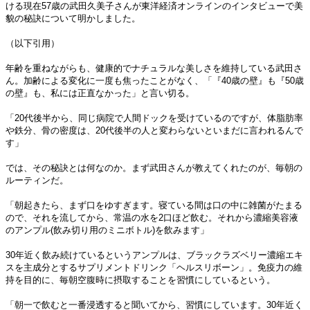
ける現在57歳の武田久美子さんが東洋経済オンラインのインタビューで美
貌の秘訣について明かしました。
（以下引用）
年齢を重ねながらも、健康的でナチュラルな美しさを維持している武田さ
ん。加齢による変化に一度も焦ったことがなく、「『40歳の壁』も『50歳
の壁』も、私には正直なかった」と言い切る。
「20代後半から、同じ病院で人間ドックを受けているのですが、体脂肪率
や鉄分、骨の密度は、20代後半の人と変わらないといまだに言われるんで
す」
では、その秘訣とは何なのか。まず武田さんが教えてくれたのが、毎朝の
ルーティンだ。
「朝起きたら、まず口をゆすぎます。寝ている間は口の中に雑菌がたまる
ので、それを流してから、常温の水を2口ほど飲む。それから濃縮美容液
のアンプル(飲み切り用のミニボトル)を飲みます」
30年近く飲み続けているというアンプルは、ブラックラズベリー濃縮エキ
スを主成分とするサプリメントドリンク「ヘルスリボーン」。免疫力の維
持を目的に、毎朝空腹時に摂取することを習慣にしているという。
「朝一で飲むと一番浸透すると聞いてから、習慣にしています。30年近く