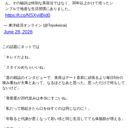
ん。その秘訣は特別な美容法ではなく、30年以上かけて培ったシ
ンプルで地道な生活習慣にありました。
https://t.co/NSXyjIBjd0
— 東洋経済オンライン (@Toyokeizai)
June 28, 2026
この話題にネットでは
「キレイだよね」
「スタイルめちゃいいね」
「昔の雑誌のインタビューで、美容はデート直前に頑張るより毎日5分の
積み重ねが大事とあって、なるほどなあと思った。思っただけで何もして
ないけど」
「骨密度が20代並みは本当にすごいね」
「私だって朝起きたら口をゆすぐのは同じなのに！」
「年取ると代謝が悪くなって若い頃と同じ生活してても体脂肪が増える」