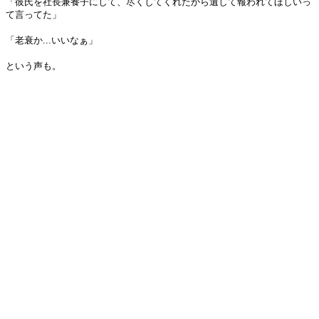
「彼氏を社長兼養子にして、尽くしてくれたから遺して報われてほしいっ
て言ってた」
「老衰か...いいなぁ」
という声も。