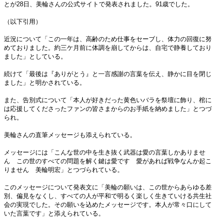
とが28日、美輪さんの公式サイトで発表されました。91歳でした。
（以下引用）
近況について「この一年は、高齢のため仕事をセーブし、体力の回復に努
めておりました。約三ケ月前に体調を崩してからは、自宅で静養しており
ました」としている。
続けて「最後は『ありがとう』と一言感謝の言葉を伝え、静かに目を閉じ
ました」と明かされている。
また、告別式について「本人が好きだった黄色いバラを祭壇に飾り、棺に
は応援してくださったファンの皆さまからのお手紙を納めました」とつづ
られ。
美輪さんの直筆メッセージも添えられている。
メッセージには「こんな世の中を生き抜く武器は愛の言葉しかありませ
ん この世のすべての問題を解く鍵は愛です 愛があれば戦争なんか起こ
りません 美輪明宏」とつづられている。
このメッセージについて発表文に「美輪の願いは、この世からあらゆる差
別、偏見をなくし、すべての人が平和で明るく楽しく生きていける共生社
会の実現でした。その願いを込めたメッセージです。本人が常々口にして
いた言葉です」と添えられている。