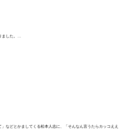
りました。…
って」などとかましてくる松本人志に、「そんなん言うたらカッコええ