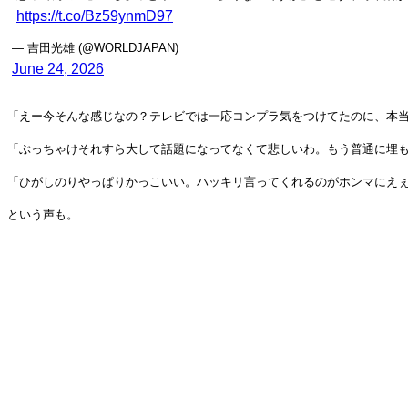
https://t.co/Bz59ynmD97
— 吉田光雄 (@WORLDJAPAN)
June 24, 2026
「えー今そんな感じなの？テレビでは一応コンプラ気をつけてたのに、本
「ぶっちゃけそれすら大して話題になってなくて悲しいわ。もう普通に埋
「ひがしのりやっぱりかっこいい。ハッキリ言ってくれるのがホンマにえ
という声も。