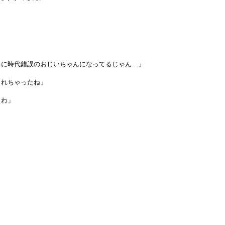
当に時代錯誤のおじいちゃんになってるじゃん…」
もれちゃったね」
ぇわ」