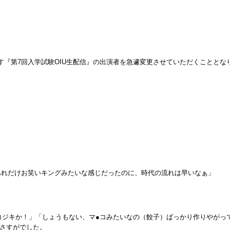
ります『第7回入学試験OIU生配信』の出演者を急遽変更させていただくこととな
あれだけお笑いキングみたいな感じだったのに、時代の流れは早いなぁ」
「コジキか！」「しょうもない、マ●コみたいなの（餃子）ばっかり作りやが
さすがでした。