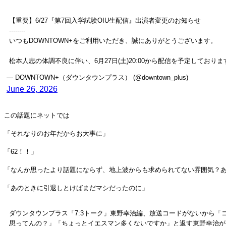
【重要】6/27『第7回入学試験OIU生配信』出演者変更のお知らせ
--------
いつもDOWNTOWN+をご利用いただき、誠にありがとうございます。
松本人志の体調不良に伴い、6月27日(土)20:00から配信を予定してお
— DOWNTOWN+（ダウンタウンプラス） (@downtown_plus)
June 26, 2026
この話題にネットでは
「それなりのお年だからお大事に」
「62！！」
「なんか思ったより話題にならず、地上波からも求められてない雰囲気？
「あのときに引退しとけばまだマシだったのに」
ダウンタウンプラス「7:3トーク」東野幸治編、放送コードがないから
思ってんの？」「ちょっとイエスマン多くないですか」と返す東野幸治が