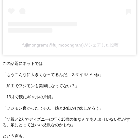
fujimongram(@fujimooongram)がシェアした投稿
この話題にネットでは
「もうこんなに大きくなってるんだ。スタイルいいね」
「加工でフジモンも美脚になってない？」
「13才で既にギャルの片鱗」
「フジモン良かったじゃん 娘とお出かけ嬉しかろう」
「父親と2人でディズニーに行く13歳の娘なんてあんまりいない気がす
る。娘にとってはいい父親なのかもね」
という声も。