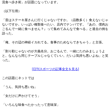
流食べ歩き術」が話題になっています。
（以下引用）
「昔はステーキ屋さんに行くじゃないですか。（品数多く）食えないじゃ
ないですか。いっぱい種類食べたい、店内でナンパです。『あの、僕肉お
ごるんで一緒に食べません？』って集めてみんなで食べる」と過去の例を
語った。
「俺、その辺の神経イカれてる。食事のためならできちゃう」と主張。
「割り勘じゃないのが大義名分。おごるんで、一緒にたのみましょうよ
と。なんなら同じテーブルじゃなくていい。だいぶ気持ち悪いよね」と笑
った。
[日刊スポーツの記事全文を見る]
この話題にネットでは
「うん、気持ち悪いね」
「女だけに声かけてそう」
「いろんな味食べたかったって意味深」