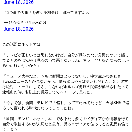
June 18, 2026
待つ事の大事さを教える機会は、減ってますよね、、、
— ひろゆき (@hirox246)
June 18, 2026
この話題にネットでは
「テレビが正しいとは思わないけど、自分が興味のない分野について話し
てるものをぼんやり見るのって悪くないよね。ネットだと好きなものしか
拾いに行かないから」
「ニュース大事だよ。うちは新聞はとってないし、中学生がわざわざ
Yahooニュースとか見ないから、情報源はやっぱテレビだもん。朝と夕方
は絶対ニュースにしてる。こないだホルムズ海峡の閉鎖が解除されたって
速報出た時、私以上に反応しててへぇーって思った」
「今までは、新聞、テレビで「偏る」って言われてたけど、今はSNSで偏
るって言われる時代になってしまったね」
「新聞、テレビ、ネット、本、できるだけ多くのメディアから情報を得て
自分で取捨するのが大切だと思う。見るメディアが偏ってると思想も偏っ
てしまう」