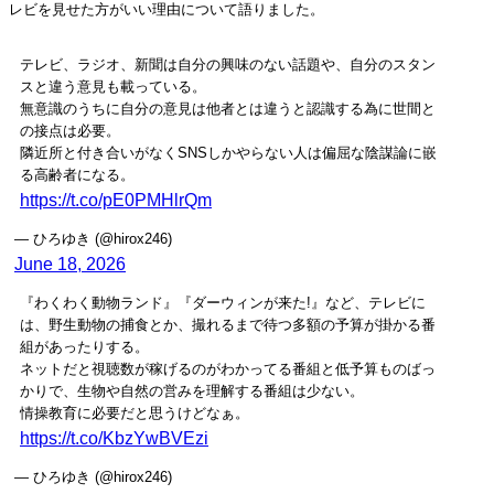
レビを見せた方がいい理由について語りました。
テレビ、ラジオ、新聞は自分の興味のない話題や、自分のスタン
スと違う意見も載っている。
無意識のうちに自分の意見は他者とは違うと認識する為に世間と
の接点は必要。
隣近所と付き合いがなくSNSしかやらない人は偏屈な陰謀論に嵌
る高齢者になる。
https://t.co/pE0PMHlrQm
— ひろゆき (@hirox246)
June 18, 2026
『わくわく動物ランド』『ダーウィンが来た!』など、テレビに
は、野生動物の捕食とか、撮れるまで待つ多額の予算が掛かる番
組があったりする。
ネットだと視聴数が稼げるのがわかってる番組と低予算ものばっ
かりで、生物や自然の営みを理解する番組は少ない。
情操教育に必要だと思うけどなぁ。
https://t.co/KbzYwBVEzi
— ひろゆき (@hirox246)