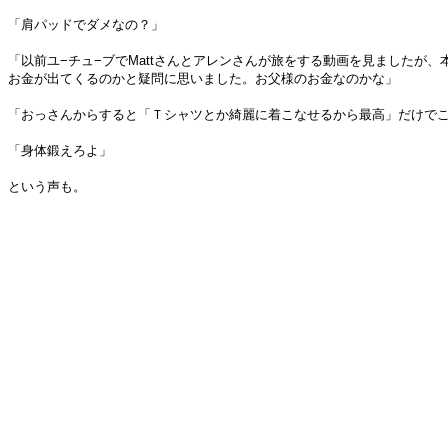
「肩パッドでダメなの？」
「以前ユ−チュ−ブでMattさんとアレンさんが旅をする動画を見ました
お金が出てくるのかと疑問に思いました。お父様のお金なのかな」
「おっさんからすると「Ｔシャツとか綺麗に着こなせるから最高」だけで
「身体鍛えろよ」
という声も。