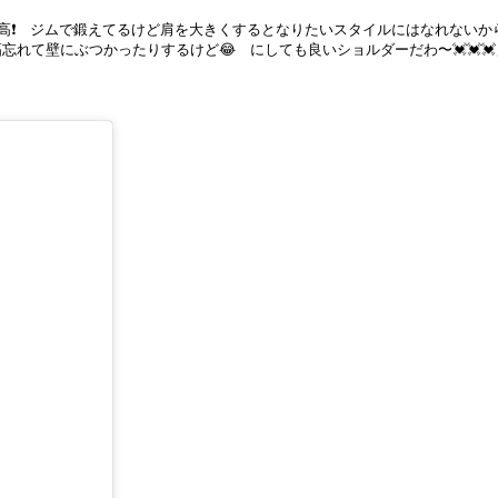
高❗️ ジムで鍛えてるけど肩を大きくするとなりたいスタイルにはなれないか
幅忘れて壁にぶつかったりするけど😂 にしても良いショルダーだわ〜💓💓💓