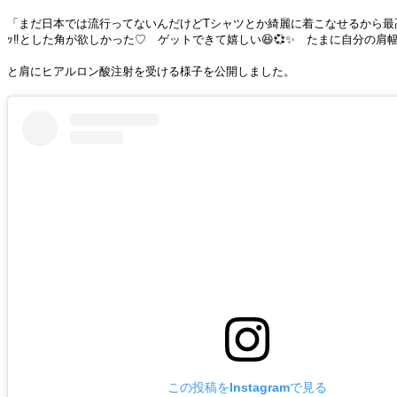
「まだ日本では流行ってないんだけどTシャツとか綺麗に着こなせるから最
ｯ‼️とした角が欲しかった♡ ゲットできて嬉しい😆💞✨ たまに自分の肩
と肩にヒアルロン酸注射を受ける様子を公開しました。
この投稿をInstagramで見る