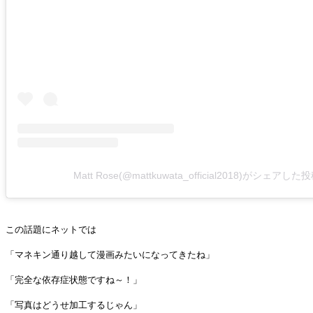
Matt Rose(@mattkuwata_official2018)がシェアした
この話題にネットでは
「マネキン通り越して漫画みたいになってきたね」
「完全な依存症状態ですね～！」
「写真はどうせ加工するじゃん」