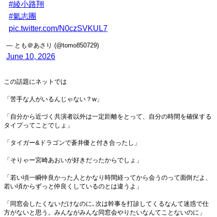
#綾小路翔
#氣志團
pic.twitter.com/N0czSVKUL7
— とも＠あさり (@tomo850729)
June 10, 2026
この話題にネットでは
「苦手な人がいるんじゃない？w」
「自分から近づく共演者以外は一定距離をとって、自分の時間を確保する
タイプってことでしょ」
「タイガー&ドラゴンで蒼井優と付き合ったし」
「そりゃー宮崎あおいが好きだったからでしょ」
「若い頃一瞬仲良かった人とかなり時間経ってから会うのって面倒だよ、
若い頃からずっと仲良くしているのとは違うよ」
「同窓会したくないだけなのに､次は幹事を打診してくるなんて迷惑で仕
方がないと思う。みんながみんな同窓会やりたいなんてことないのに」