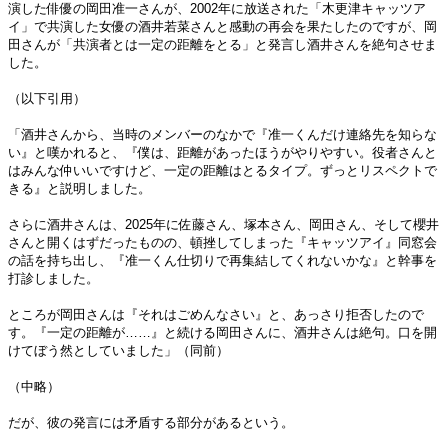
演した俳優の岡田准一さんが、2002年に放送された「木更津キャッツア
イ」で共演した女優の酒井若菜さんと感動の再会を果たしたのですが、岡
田さんが「共演者とは一定の距離をとる」と発言し酒井さんを絶句させま
した。
（以下引用）
「酒井さんから、当時のメンバーのなかで『准一くんだけ連絡先を知らな
い』と嘆かれると、『僕は、距離があったほうがやりやすい。役者さんと
はみんな仲いいですけど、一定の距離はとるタイプ。ずっとリスペクトで
きる』と説明しました。
さらに酒井さんは、2025年に佐藤さん、塚本さん、岡田さん、そして櫻井
さんと開くはずだったものの、頓挫してしまった『キャッツアイ』同窓会
の話を持ち出し、『准一くん仕切りで再集結してくれないかな』と幹事を
打診しました。
ところが岡田さんは『それはごめんなさい』と、あっさり拒否したので
す。『一定の距離が……』と続ける岡田さんに、酒井さんは絶句。口を開
けてぼう然としていました」（同前）
（中略）
だが、彼の発言には矛盾する部分があるという。