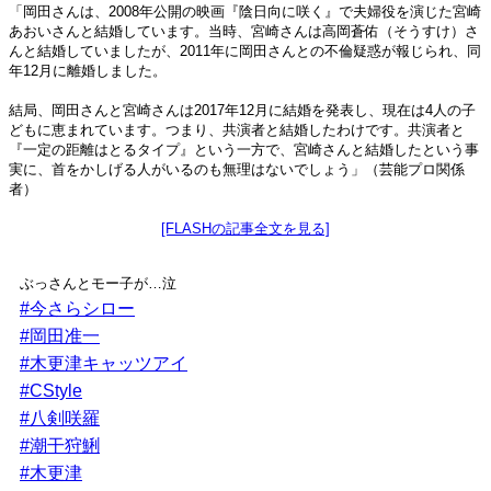
「岡田さんは、2008年公開の映画『陰日向に咲く』で夫婦役を演じた宮崎
あおいさんと結婚しています。当時、宮崎さんは高岡蒼佑（そうすけ）さ
んと結婚していましたが、2011年に岡田さんとの不倫疑惑が報じられ、同
年12月に離婚しました。
結局、岡田さんと宮崎さんは2017年12月に結婚を発表し、現在は4人の子
どもに恵まれています。つまり、共演者と結婚したわけです。共演者と
『一定の距離はとるタイプ』という一方で、宮崎さんと結婚したという事
実に、首をかしげる人がいるのも無理はないでしょう」（芸能プロ関係
者）
[FLASHの記事全文を見る]
ぶっさんとモー子が…泣
#今さらシロー
#岡田准一
#木更津キャッツアイ
#CStyle
#八剣咲羅
#潮干狩鯏
#木更津