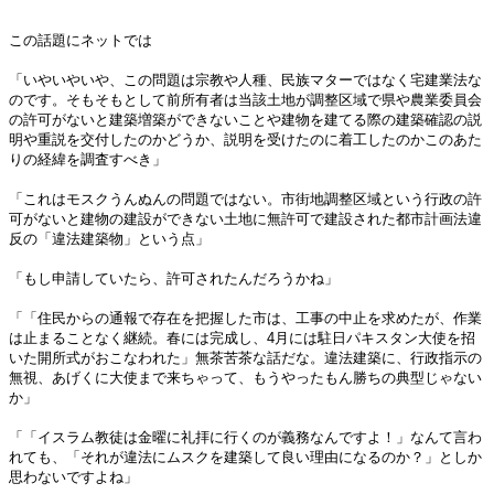
この話題にネットでは
「いやいやいや、この問題は宗教や人種、民族マターではなく宅建業法な
のです。そもそもとして前所有者は当該土地が調整区域で県や農業委員会
の許可がないと建築増築ができないことや建物を建てる際の建築確認の説
明や重説を交付したのかどうか、説明を受けたのに着工したのかこのあた
りの経緯を調査すべき」
「これはモスクうんぬんの問題ではない。市街地調整区域という行政の許
可がないと建物の建設ができない土地に無許可で建設された都市計画法違
反の「違法建築物」という点」
「もし申請していたら、許可されたんだろうかね」
「「住民からの通報で存在を把握した市は、工事の中止を求めたが、作業
は止まることなく継続。春には完成し、4月には駐日パキスタン大使を招
いた開所式がおこなわれた」無茶苦茶な話だな。違法建築に、行政指示の
無視、あげくに大使まで来ちゃって、もうやったもん勝ちの典型じゃない
か」
「「イスラム教徒は金曜に礼拝に行くのが義務なんですよ！」なんて言わ
れても、「それが違法にムスクを建築して良い理由になるのか？」としか
思わないですよね」