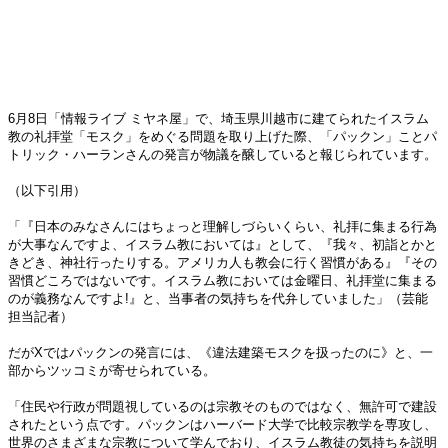
6月8日「情報ライブ ミヤネ屋」で、埼玉県川越市に建てられたイスラム
教の礼拝堂「モスク」をめぐる問題を取り上げた際、「パックン」ことパ
トリック・ハーランさんの発言が物議を醸していると報じられています。
（以下引用）
「『日本のみなさんにはちょっと理解しづらいくらい、礼拝に集まる行為
が大事なんですよ、イスラム教においては』として、『我々、初詣とかと
きどき、神社行ったりする。アメリカ人も教会に行く習慣がある』『その
習慣どころではないです。イスラム教においては金曜日、礼拝堂に集まる
のが義務なんですよ!』と、当事者の気持ちを代弁していました」（芸能
担当記者）
だがXではパックンの発言には、《違法建築モスクを扱ったのに》と、一
部からツッコミが寄せられている。
「住民や行政が問題視しているのは宗教そのものではなく、無許可で建設
されたという点です。パックンはハーバード大学で比較宗教学を専攻し、
世界のさまざまな宗教について学んでおり、イスラム教徒の気持ちを説明