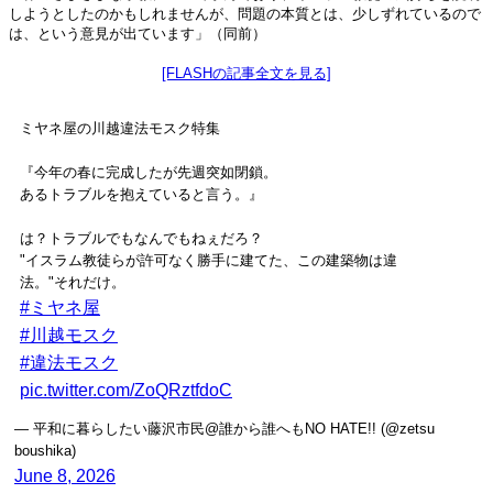
しようとしたのかもしれませんが、問題の本質とは、少しずれているので
は、という意見が出ています」（同前）
[FLASHの記事全文を見る]
ミヤネ屋の川越違法モスク特集
『今年の春に完成したが先週突如閉鎖。
あるトラブルを抱えていると言う。』
は？トラブルでもなんでもねぇだろ？
"イスラム教徒らが許可なく勝手に建てた、この建築物は違
法。"それだけ。
#ミヤネ屋
#川越モスク
#違法モスク
pic.twitter.com/ZoQRztfdoC
— 平和に暮らしたい藤沢市民@誰から誰へもNO HATE!! (@zetsu
boushika)
June 8, 2026