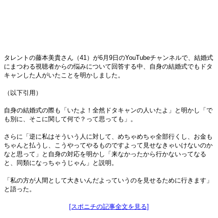
タレントの藤本美貴さん（41）が6月9日のYouTubeチャンネルで、結婚式
にまつわる視聴者からの悩みについて回答する中、自身の結婚式でもドタ
キャンした人がいたことを明かしました。
（以下引用）
自身の結婚式の際も「いたよ！全然ドタキャンの人いたよ」と明かし「で
も別に、そこに関して何で？って思っても」。
さらに「逆に私はそういう人に対して、めちゃめちゃ全部行くし、お金も
ちゃんと払うし、こうやってやるものですよって見せなきゃいけないのか
なと思って」と自身の対応を明かし「来なかったから行かないってなる
と、同類になっちゃうじゃん」と説明。
「私の方が人間として大きいんだよっていうのを見せるために行きます」
と語った。
[スポニチの記事全文を見る]