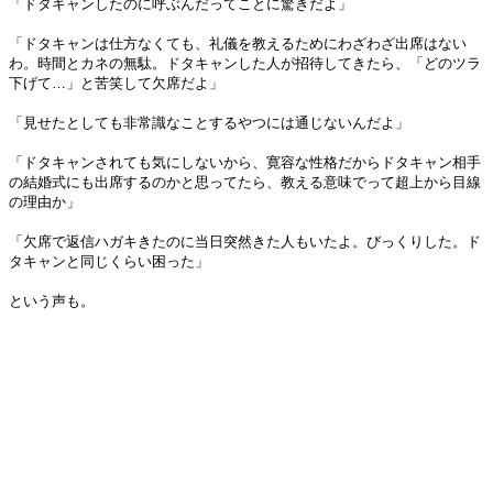
「ドタキャンしたのに呼ぶんだってことに驚きだよ」
「ドタキャンは仕方なくても、礼儀を教えるためにわざわざ出席はない
わ。時間とカネの無駄。ドタキャンした人が招待してきたら、「どのツラ
下げて…」と苦笑して欠席だよ」
「見せたとしても非常識なことするやつには通じないんだよ」
「ドタキャンされても気にしないから、寛容な性格だからドタキャン相手
の結婚式にも出席するのかと思ってたら、教える意味でって超上から目線
の理由か」
「欠席で返信ハガキきたのに当日突然きた人もいたよ。びっくりした。ド
タキャンと同じくらい困った」
という声も。