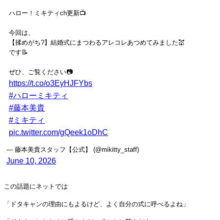
ハロー！ミキティch更新📺
今回は、
【揉めがち?】結婚式にまつわるアレコレあつめてみました💒
です📝
ぜひ、ご覧ください📷
https://t.co/o3EyHJFYbs
#ハローミキティ
#藤本美貴
#ミキティ
pic.twitter.com/gQeek1oDhC
— 藤本美貴スタッフ【公式】 (@mikitty_staff)
June 10, 2026
この話題にネットでは
「ドタキャンの理由にもよるけど、よく自分の式に呼べるよね」