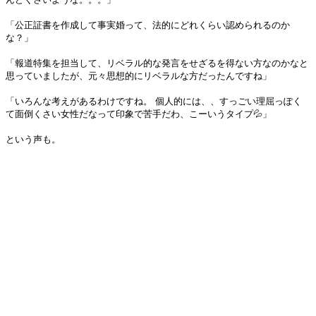
「公正証書を作成して事実婚って、法的にどれくらい認められるのか
な？」
「報道特集を担当して、リベラル的な発言をせざるを得ない方なのかなと
思っていましたが、元々思想的にリベラルな方だったんですね」
「いろんな考えがあるわけですね。 個人的には、、すっごい理屈っぽく
て面倒くさい女性だなって印象で苦手だわ、こーいうタイプ💦」
という声も。