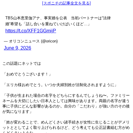
[スポニチの記事全文を見る]
TBS山本恵里伽アナ、事実婚を公表 当初パートナーは“法律
婚”希望も「話し合いを重ねていけばいくほど…」
https://t.co/XFF1GGmijP
— オリコンニュース (@oricon)
June 9, 2026
この話題にネットでは
「おめでとうございます！」
「エリカ様おめでとう。いつか夫婦別姓が法制化されますように」
「子供が生まれた場合の名字をどちらにするんでしょうね〜。ファミリー
ネームを大切にしたい日本人としては興味があります。両親の名字が違う
事に子供にどんな影響があるのか。自分の「こだわり」が強い方のその後
が気になります」
「姓が変わることで、めんどくさい諸手続きが女性に生じることがデメリ
ットととしてよく取り上げられるけど、どう考えても公正証書組む方がめ
んどくさいような。。。」