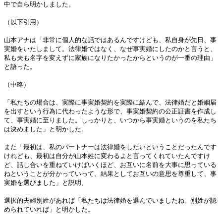
中で自ら明かしました。
（以下引用）
山本アナは「非常に個人的な話ではあるんですけども、私自身が先日、事
実婚をいたしまして。法律婚ではなく、なぜ事実婚にしたのかと言うと、
私も夫も名字を変えずに家族になりたかったからというのが一番の理由」
と語った。
（中略）
「私たちの場合は、実際に事実婚契約を実際に結んで、法律婚だと婚姻届
を出すという行為に代わったような形で、事実婚契約の公正証書を作成し
て、事実婚に至りました。しっかりと、いつから事実婚というのを私たち
は決めました」と明かした。
また「最初は、私のパートナーは法律婚をしたいということだったんです
けれども、最初は自分が山本姓に変わるよと言ってくれていたんですけ
ど、話し合いを重ねていけばいくほど、お互いに名前を大事に思っている
ねということが分かっていって、結果としてお互いの意思を尊重して、事
実婚を選びました」と説明。
選択的夫婦別姓があれば「私たちは法律婚を選んでいましたね。別姓が認
められていれば」と明かした。