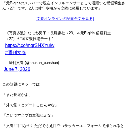
「元E-girlsのメンバーで現在インフルエンサーとして活躍する稲垣莉生さ
ん（27）です。2人は昨年冬頃から交際に発展しています」
[文春オンラインの記事全文を見る]
《写真多数》なにわ男子・長尾謙杜（23）＆元E-girls 稲垣莉生
（27）の“国立競技場デート”
https://t.co/mqrSNXYuiw
#週刊文春
— 週刊文春 (@shukan_bunshun)
June 7, 2026
この話題にネットでは
「また長尾かよ」
「外で堂々とデートしたんやな」
「こいつ本当プロ意識ねえな」
「文春2回目なのにただでさえ目立つサッカーユニフォームで撮られると