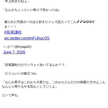
「年上好きだねぇ」
「なんかちょっといい映りで良かったね」
撮られた写真がバカほど好きビジュで話入ってこん💕💕😭😭😭す
き！！！
#長尾謙杜
pic.twitter.com/mFjJlracOS
— か♡ (@nyaga2z)
June 7, 2026
「長尾謙杜だけランウェイ歩いてるんか？？」
「ビジュいいの腹立つw」
「なにわ男子はこれから大変だな。これからどんだけの熱愛だすのよこん
なんじゃ周りもやる気なくしていくよ」
という声も。