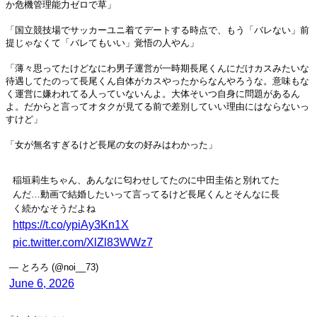
か危機管理能力ゼロで草」
「国立競技場でサッカーユニ着てデートする時点で、もう「バレない」前
提じゃなくて「バレてもいい」覚悟の人やん」
「薄々思ってたけどなにわ男子運営が一時期長尾くんにだけカスみたいな
待遇してたのって長尾くん自体がカスやったからなんやろうな。意味もな
く運営に嫌われてる人っていないんよ。大体そいつ自身に問題があるん
よ。だからと言ってオタクが見てる前で差別していい理由にはならないっ
すけど」
「女が無名すぎるけど長尾の女の好みはわかった」
稲垣莉生ちゃん、あんなに匂わせしてたのに中田圭佑と別れてた
んだ…動画で結婚したいって言ってるけど長尾くんとそんなに長
く続かなそうだよね
https://t.co/ypiAy3Kn1X
pic.twitter.com/XlZl83WWz7
— とろろ (@noi__73)
June 6, 2026