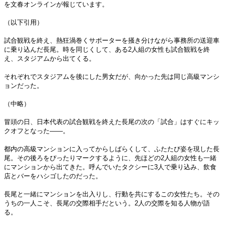
を文春オンラインが報じています。
（以下引用）
試合観戦を終え、熱狂渦巻くサポーターを掻き分けながら事務所の送迎車
に乗り込んだ長尾。時を同じくして、ある2人組の女性も試合観戦を終
え、スタジアムから出てくる。
それぞれでスタジアムを後にした男女だが、向かった先は同じ高級マンシ
ョンだった。
（中略）
冒頭の日、日本代表の試合観戦を終えた長尾の次の「試合」はすぐにキッ
クオフとなった――。
都内の高級マンションに入ってからしばらくして、ふたたび姿を現した長
尾。その後ろをぴったりマークするように、先ほどの2人組の女性も一緒
にマンションから出てきた。呼んでいたタクシーに3人で乗り込み、飲食
店とバーをハシゴしたのだった。
長尾と一緒にマンションを出入りし、行動を共にするこの女性たち。その
うちの一人こそ、長尾の交際相手だという。2人の交際を知る人物が語
る。