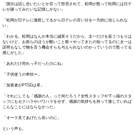
「国分は話し合いたいとか言って拒否されて、松岡が怒って松岡には日テ
レが謝ってみたいな記憶しかない」
「松岡が日テレに激怒してるから日テレの言い分を一方的に信じられな
い」
「わかる。松岡はなんか本当に誠実そうだから、太一だけを庇うつもりは
ないけど、お前らのほうが酷いこと散々やってきたの知ってるのに太一は
説明もなしで物を言う機会すらも与えられないのかっていうので怒ってる
感じがした」
「あれだけ売れっ子だったのにね」
「子供使うの卑怯〜」
「加害者がPTSDは草」
「それにしても「感謝の人」って何だろう？女性スタッフや下っ端のスタ
ッフにもセクハラやパワハラをせず、感謝の気持ちを持って接していれば
こんなことにはならなかった」
「オーラ見てあげたら良いのに」
という声も。