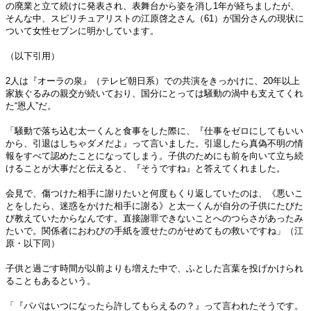
の廃業と立て続けに発表され、表舞台から姿を消し1年が経ちましたが、
そんな中、スピリチュアリストの江原啓之さん（61）が国分さんの現状に
ついて女性セブンに明かしています。
（以下引用）
2人は『オーラの泉』（テレビ朝日系）での共演をきっかけに、20年以上
家族ぐるみの親交が続いており、国分にとっては騒動の渦中も支えてくれ
た“恩人”だ。
「騒動で落ち込む太一くんと食事をした際に、『仕事をゼロにしてもいい
から、引退はしちゃダメだよ』って言いました。引退したら真偽不明の情
報をすべて認めたことになってしまう。子供のためにも前を向いて立ち続
けることが大事だと伝えると、『そうですね』と答えてくれました。
会見で、傷つけた相手に謝りたいと何度もくり返していたのは、《悪いこ
とをしたら、迷惑をかけた相手に謝る》と太一くんが自分の子供にたびた
び教えていたからなんです。直接謝罪できないことへのつらさがあったみ
たいで。関係者におわびの手紙を渡せたのがせめてもの救いですね」（江
原・以下同）
子供と過ごす時間が以前よりも増えた中で、ふとした言葉を投げかけられ
ることもあるという。
「『パパはいつになったら許してもらえるの？』って言われたそうです。