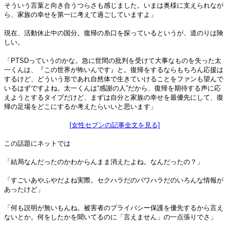
そういう言葉と向き合うつらさも感じました。いまは奥様に支えられなが
ら、家族の幸せを第一に考えて過ごしていますよ」
現在、活動休止中の国分。復帰の糸口を探っているというが、道のりは険
しい。
「PTSDっていうのかな。急に世間の批判を受けて大事なものを失った太
一くんは、『この世界が怖いんです』と。復帰をするならもちろん応援は
するけど、どういう形であれ自然体で生きていけることをファンも望んで
いるはずですよね。太一くんは“感謝の人”だから、復帰を期待する声に応
えようとするタイプだけど、まずは自分と家族の幸せを最優先にして、復
帰の足場をどこにするか考えたらいいと思います」
[女性セブンの記事全文を見る]
この話題にネットでは
「結局なんだったのかわからんまま消えたよね。なんだったの？」
「すごいあやふやだよね実際。セクハラだのパワハラだのいろんな情報が
あったけど」
「何も説明が無いもんね。被害者のプライバシー保護を優先するから言え
ないとか。何をしたかを聞いてるのに「言えません」の一点張りでさ」