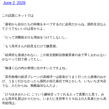
June 2, 2026
この話題にネットでは
「最初から自分たちの特権をキープするのに必死だからね。国民生活なん
てどうでもいいのは昔からよ」
「だって消費税ゼロも理由をつけてしないし」
「もう高市さんの顔見るだけで嫌悪感」
「結局何も達成されない。この前北朝鮮拉致被害者の会で早くおわんない
かなーって顔で座ってたし」
「物凄く心の内が表情に出やすい人ですよね」
「高市政権の経済ブレーンの高橋洋一は政策がうまく行ったら政権のおか
げ、うまく行かなかったら国民が自己責任で何とかしろ、いちいち文句言
うな、人だからね。無敵論法なんだよ」
「ひろゆきみたいに こういう嫌味言ってくれる人って貴重だと思う。み
んな高市礼賛ばかりだから。いまだに支持率５０％以上の人気者だから高
市総理は」