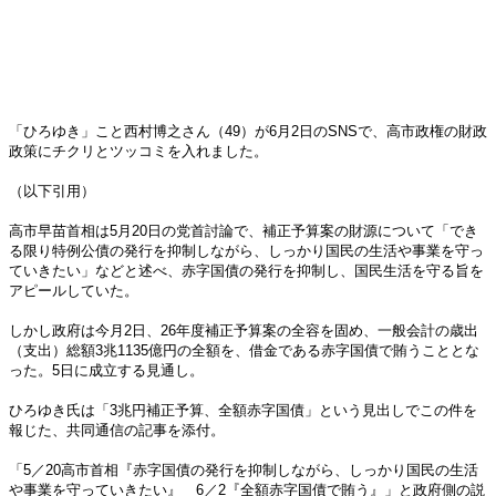
「ひろゆき」こと西村博之さん（49）が6月2日のSNSで、高市政権の財政
政策にチクリとツッコミを入れました。
（以下引用）
高市早苗首相は5月20日の党首討論で、補正予算案の財源について「でき
る限り特例公債の発行を抑制しながら、しっかり国民の生活や事業を守っ
ていきたい」などと述べ、赤字国債の発行を抑制し、国民生活を守る旨を
アピールしていた。
しかし政府は今月2日、26年度補正予算案の全容を固め、一般会計の歳出
（支出）総額3兆1135億円の全額を、借金である赤字国債で賄うこととな
った。5日に成立する見通し。
ひろゆき氏は「3兆円補正予算、全額赤字国債」という見出しでこの件を
報じた、共同通信の記事を添付。
「5／20高市首相『赤字国債の発行を抑制しながら、しっかり国民の生活
や事業を守っていきたい』 6／2『全額赤字国債で賄う』」と政府側の説