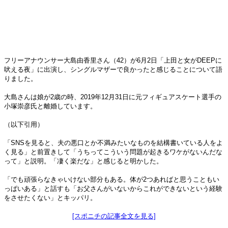
フリーアナウンサー大島由香里さん（42）が6月2日「上田と女がDEEPに
吠える夜」に出演し、シングルマザーで良かったと感じることについて語
りました。
大島さんは娘が2歳の時、2019年12月31日に元フィギュアスケート選手の
小塚崇彦氏と離婚しています。
（以下引用）
「SNSを見ると、夫の悪口とか不満みたいなものを結構書いている人をよ
く見る」と前置きして「うちってこういう問題が起きるワケがないんだな
って」と説明。「凄く楽だな」と感じると明かした。
「でも頑張らなきゃいけない部分もある。体が2つあればと思うこともい
っぱいある」と話すも「お父さんがいないからこれができないという経験
をさせたくない」とキッパリ。
[スポニチの記事全文を見る]