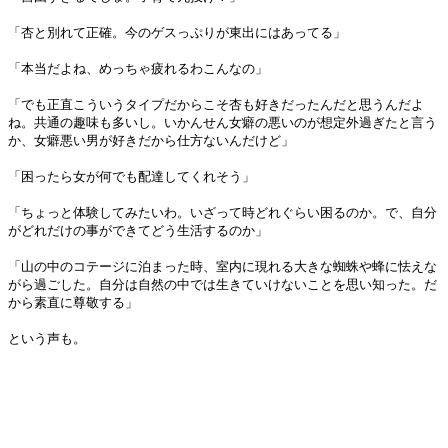
「杏と別れて正確。今のゲスっぷりが東出にはあってる」
「本当だよね、めっちゃ疲れるわこんなの」
「でも正直こういうタイプだからこそ杏も好きだったんだと思うんだよ
ね。共通の趣味も多いし。いかんせん女癖の悪いのが想定外過ぎたと言う
か、女癖悪い男が好きだから仕方ないんだけど」
「困ったら女が何でも配達してくれそう」
「ちょっと体験してみたいわ。いざって時どれぐらい困るのか。で、自分
がどれだけの事ができてどう生活するのか」
「山の中のコテージに泊まった時、室内に現れる大きな蜘蛛や蜂に怯えな
がら過ごした。自分は自然の中では生きていけないことを思い知った。だ
から素直に尊敬する」
という声も。