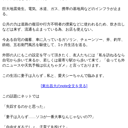
巨大地震発生。電気、水道、ガス、携帯の基地局などのインフラが止ま
る。
公共の力は道路の復旧や行方不明者の捜索などに使われるため、炊き出し
などは来ず、流通も止まっている為、お店も使えない。
今ある自宅の備蓄、車に入っているガソリン、チェーンソー、斧、釣竿、
鉄砲、五右衛門風呂を駆使して、1ヶ月生活を送る。
外部の人にもこの設定を守って頂きたく、友人たちには「私を訪ねるなら
自宅から歩いて来るか、若しくは最寄り駅から歩いて来て」「会っても外
のニュースや天気予報は伝えちゃダメ」と言っております。
この生活に妻子は入らず，私と、愛犬シーちゃんで臨みます。
[東出昌大のnote全文を見る]
この話題にネットでは
「失踪するのかと思った」
「妻子は入らず……ソコが一番大事なんじゃないの??」
「自由すぎるでしょ。子育て丸投げ？」