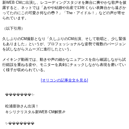
新WEB CMに出演し、レコーディングスタジオを舞台に爽やかな歌声を披
露すると、ネットでは「あやや結婚や出産で13年くらい表舞台から遠ざか
ってたのにこの可愛さ何なの😳？」「The・アイドル！」などの声が寄せ
られています。
（以下引用）
久しぶりのCM撮影となり「久しぶりのCM出演、そして歌唱と、少し緊張
もありました」というが、プロフェッショナルな姿勢で複数のバージョン
を試しながらスムーズに進行したという。
メイキング動画では、動きや声の細かなニュアンスを自ら確認しながら試
行錯誤を重ねる姿や、モニターを真剣にチェックしながら表現を磨いてい
く様子が収められている。
[オリコンの記事全文を見る]
💎💎💎💎💎💎💎✨
松浦亜弥さん出演！
キシリクリスタル新WEB CM解禁🎉
✨💎💎💎💎💎💎💎