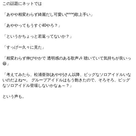
この話題にネットでは
「あやや相変わらず綺麗だし可愛い(*^^*)歌上手い」
「あややってもうすぐ40やろ？」
「というかちょっと若返ってないか？」
「すっげー久々に見た」
「相変わらず伸びやかで 透明感のある歌声🎶 聴いていて気持ちが良いっ
😆」
「考えてみたら、松浦亜弥(あやや)さん以降、ビッグなソロアイドルいな
いのだよね〜。 グループアイドルはもう飽きたので、そろそろ、ビッグ
なソロアイドル登場しないかなぁ～？」
という声も。