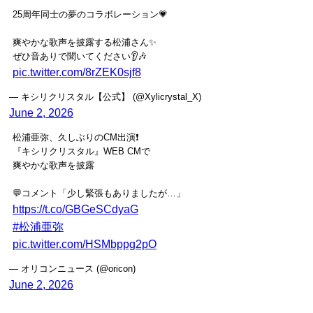
25周年同士の夢のコラボレーション💗
爽やかな歌声を披露する松浦さん✨
ぜひ音ありで聞いてください👂🎶
pic.twitter.com/8rZEK0sjf8
— キシリクリスタル【公式】 (@Xylicrystal_X)
June 2, 2026
松浦亜弥、久しぶりのCM出演❗️
『キシリクリスタル』WEB CMで
爽やかな歌声を披露
💬コメント「少し緊張もありましたが…」
https://t.co/GBGeSCdyaG
#松浦亜弥
pic.twitter.com/HSMbppg2pO
— オリコンニュース (@oricon)
June 2, 2026