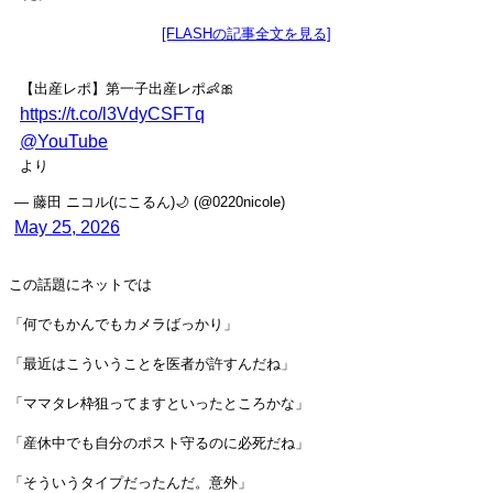
[FLASHの記事全文を見る]
【出産レポ】第一子出産レポ👶🎀
https://t.co/l3VdyCSFTq
@YouTube
より
— 藤田 ニコル(にこるん)🌙 (@0220nicole)
May 25, 2026
この話題にネットでは
「何でもかんでもカメラばっかり」
「最近はこういうことを医者が許すんだね」
「ママタレ枠狙ってますといったところかな」
「産休中でも自分のポスト守るのに必死だね」
「そういうタイプだったんだ。意外」