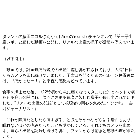
タレントの藤田ニコルさんが5月25日のYouTubeチャンネルで「第一子出
産レポ」と題した動画を公開し、リアルな出産の様子が話題を呼んでいま
す。
（以下引用）
「動画では、計画無痛分娩での出産に臨む姿が映されており、入院1日目
からカメラを回し続けていました。子宮口を開くためのバルーン処置後に
は、『痛かったー！』と率直な感想も述べています。
食事を済ませた後、《22時頃から急に痛くなってきました》とベッドで横
たわる姿も公開され、徐々に強まる陣痛に苦しむ様子が映し出されていま
した。“リアルな出産の記録”として視聴者の関心を集めたようです」（芸
能ジャーナリスト）
「これが陣痛だとしたら痛すぎる」と涙を浮かべながら語る場面もあり、
眠れないほどの痛みだったことも明かしている。それでもカメラを止め
ず、自らの出産を記録し続ける姿に、ファンからは驚きと感動の声が相次
いだ。