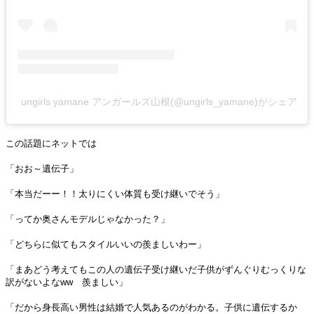
ungirls yamane アンガールズ山根(@ungirls_yamane)がシェア
この話題にネットでは
「おお～遺伝子」
「本当だーー！！太りにくい体質も受け継いでそう」
「ってか奥さんモデルじゃなかった？」
「どちらに似てもスタイルいいの羨ましいわー」
「まあどう考えてもこの人の遺伝子受け継いだ子供がずんぐりむっくりな
訳がないよなww 羨ましい」
「だから身長高い男性は結婚で人気あるのがわかる。子供に遺伝するか