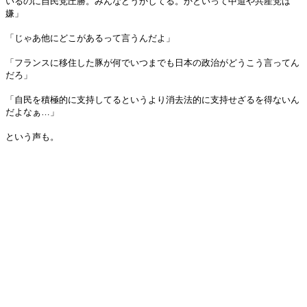
いるのに自民党圧勝。みんなどうかしてる。かといって中道や共産党は
嫌」
「じゃあ他にどこがあるって言うんだよ」
「フランスに移住した豚が何でいつまでも日本の政治がどうこう言ってん
だろ」
「自民を積極的に支持してるというより消去法的に支持せざるを得ないん
だよなぁ…」
という声も。