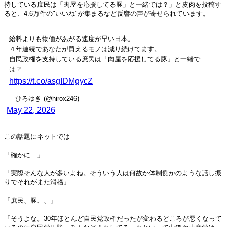
持している庶民は「肉屋を応援してる豚」と一緒では？」と皮肉を投稿す
ると、4.6万件の"いいね"が集まるなど反響の声が寄せられています。
給料よりも物価があがる速度が早い日本。
４年連続であなたが買えるモノは減り続けてます。
自民政権を支持している庶民は「肉屋を応援してる豚」と一緒で
は？
https://t.co/asgIDMgycZ
— ひろゆき (@hirox246)
May 22, 2026
この話題にネットでは
「確かに…」
「実際そんな人が多いよね。そういう人は何故か体制側かのような話し振
りでそれがまた滑稽」
「庶民、豚、、」
「そうよな。30年ほとんど自民党政権だったが変わるどころが悪くなって