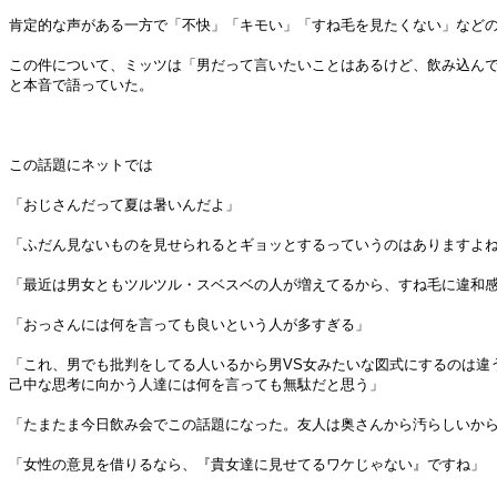
肯定的な声がある一方で「不快」「キモい」「すね毛を見たくない」など
この件について、ミッツは「男だって言いたいことはあるけど、飲み込んで
と本音で語っていた。
この話題にネットでは
「おじさんだって夏は暑いんだよ」
「ふだん見ないものを見せられるとギョッとするっていうのはありますよ
「最近は男女ともツルツル・スベスベの人が増えてるから、すね毛に違和
「おっさんには何を言っても良いという人が多すぎる」
「これ、男でも批判をしてる人いるから男VS女みたいな図式にするのは違
己中な思考に向かう人達には何を言っても無駄だと思う」
「たまたま今日飲み会でこの話題になった。友人は奥さんから汚らしいか
「女性の意見を借りるなら、『貴女達に見せてるワケじゃない』ですね」