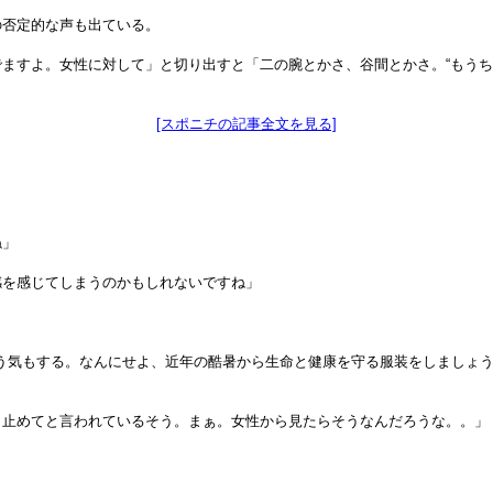
の否定的な声も出ている。
ますよ。女性に対して」と切り出すと「二の腕とかさ、谷間とかさ。“もうち
[スポニチの記事全文を見る]
ね」
感を感じてしまうのかもしれないですね」
う気もする。なんにせよ、近年の酷暑から生命と健康を守る服装をしましょ
ら止めてと言われているそう。まぁ。女性から見たらそうなんだろうな。。」