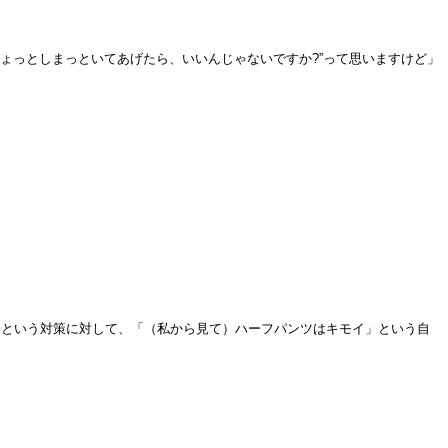
ょっとしまっといてあげたら、いいんじゃないですか?”って思いますけど」
うという対策に対して、「（私から見て）ハーフパンツはキモイ」という自