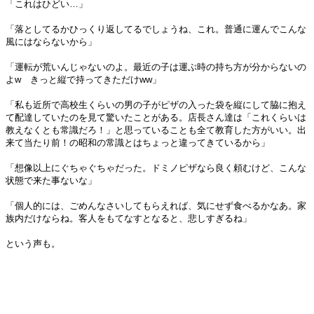
「これはひどい…」
「落としてるかひっくり返してるでしょうね、これ。普通に運んでこんな
風にはならないから」
「運転が荒いんじゃないのよ。最近の子は運ぶ時の持ち方が分からないの
よw きっと縦で持ってきただけww」
「私も近所で高校生くらいの男の子がピザの入った袋を縦にして脇に抱え
て配達していたのを見て驚いたことがある。店長さん達は「これくらいは
教えなくとも常識だろ！」と思っていることも全て教育した方がいい。出
来て当たり前！の昭和の常識とはちょっと違ってきているから」
「想像以上にぐちゃぐちゃだった。ドミノピザなら良く頼むけど、こんな
状態で来た事ないな」
「個人的には、ごめんなさいしてもらえれば、気にせず食べるかなあ。家
族内だけならね。客人をもてなすとなると、悲しすぎるね」
という声も。