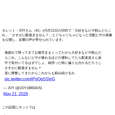
タレント・JOYさん（41）が5月21日のSNSで「大好きなピザ頼んだらこ
れ」「さすがに酷過ぎません？」とぐちゃぐちゃになった宅配ピザの画像
を公開し、反響の声が寄せられています。
激疲れで帰ってきてお腹空きまくってたから大好きなピザ頼んだ
らこれ。こんなにピザが暴れるほどの運転してたら配達員さん途
中で気付いてるはずでしょ。箱持った時に偏りも分かるだろうし
さすがに酷過ぎません？
逆に興奮してきたからこれからも頼み続けるわ
pic.twitter.com/iPgQgSSInG
— JOY (@JOY19850415)
May 21, 2026
この話題にネットでは