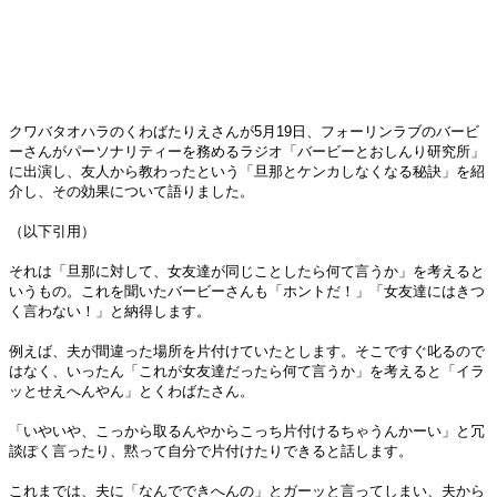
クワバタオハラのくわばたりえさんが5月19日、フォーリンラブのバービ
ーさんがパーソナリティーを務めるラジオ「バービーとおしんり研究所」
に出演し、友人から教わったという「旦那とケンカしなくなる秘訣」を紹
介し、その効果について語りました。
（以下引用）
それは「旦那に対して、女友達が同じことしたら何て言うか」を考えると
いうもの。これを聞いたバービーさんも「ホントだ！」「女友達にはきつ
く言わない！」と納得します。
例えば、夫が間違った場所を片付けていたとします。そこですぐ叱るので
はなく、いったん「これが女友達だったら何て言うか」を考えると「イラ
ッとせえへんやん」とくわばたさん。
「いやいや、こっから取るんやからこっち片付けるちゃうんかーい」と冗
談ぽく言ったり、黙って自分で片付けたりできると話します。
これまでは、夫に「なんでできへんの」とガーッと言ってしまい、夫から