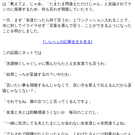
は「教えてよ、じゃあ」「たまたま間違えただけじゃん」と反論されてケ
ンカに発展するため、何も言わず我慢していたそう。
一方、まず「友達だったら何て言うか」とワンクッション入れることで、
夫に対してイライラせず「言葉を選んで言う」ことができるようになった
ことを明かしました。
[しらべぇの記事全文を見る]
この話題にネットでは
「洗濯物ぐしゃぐしゃに畳んだらたとえ女友達でも言うわ」
「結局こっちが妥協するの？いやだわ」
「言いたい事を我慢するんじゃなくて、言い方を変えて伝えるんだから妥
協じゃなくない？」
「それでもね、腹の立つこと言ってくるんですよ」
「友達と夫とは距離感違うくないか 毎日のことだし」
「一緒に生活してる夫とたまにしか会わない女友達じゃ全然違うよね」
「でもそれで喧嘩がなくなったんなら、くわばたさんには効果があったん