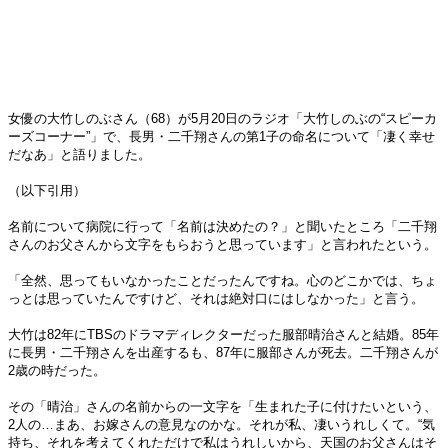
女優の大竹しのぶさん（68）が5月20日のラジオ「大竹しのぶの“スピーカ
ーズコーナー”」で、長男・二千翔さんの第1子の命名について「凄く幸せ
だなあ」と語りました。
（以下引用）
名前について病院に行って「名前は決めたの？」と聞いたところ「二千翔
さんのお父さんから文字をもらおうと思っています」と言われたという。
「全然、思ってもいなかったことだったんですね。心のどこかでは、ちょ
っとは思っていたんですけど、それは絶対口にはしなかった」と言う。
大竹は82年にTBSのドラマディレクターだった服部晴治さんと結婚。85年
に長男・二千翔さんを出産するも、87年に服部さんが死去。二千翔さんが
2歳の時だった。
その「晴治」さんの名前からの一文字を「生まれた子に付けたいという、
2人の…まあ、お嫁さんの意見なのかな。それが私、凄いうれしくて。“気
持ち、それを考えてくれただけで私はうれしいから、天国のお父さんはそ