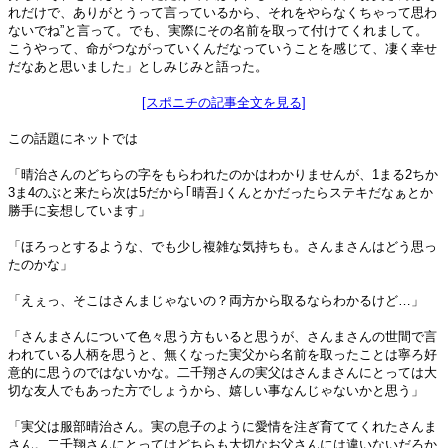
れだけで、ありがとうって言っているから、それをやらなくちゃって思わ
ないでね”と言って。でも、実際にその名前を取って付けてくれまして。
こうやって、命がつながっていくんだなっていうことを感じて、凄く幸せ
だなあと思いました」としみじみと語った。
[スポニチの記事全文を見る]
この話題にネットでは
「晴治さんのどちらの字をもらわれたのかはわかりませんが、1まる2ちか
3ま4のぶと来たら次は5だから｢晴吾｣くんとかだったらステキだなぁとか
勝手に妄想しています」
「ほろっとするような、でも少し複雑な気持ちも。さんまさんはどう思っ
たのかな」
「えぇっ、そこはさんまじゃないの？両方から取るならわかるけど…」
「さんまさんについて色々思う方もいると思うが、さんまさんの世間で言
われている人柄を思うと、無くなった実父から名前を取ったことは寧ろ好
意的に思うのではないかな。二千翔さんの実父はさんまさんにとっては大
切な友人でもあった方でしょうから、嬉しい事なんじゃないかと思う」
「実父は服部晴治さん。実の息子のように愛情を注ぎ育ててくれたさんま
さん。二千翔さんにとってはどちらも大切なお父さんには違いないだろか