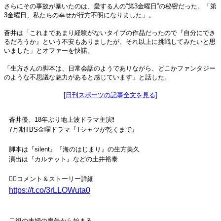
さらにその事故が暴いたのは、愛する人の“第3金曜日”の秘密だった。「第
3金曜日、私たちの幸せが行方不明になりました」。
蒼井は「これまであまり経験がないタイプの作品だったので『自分にでき
るだろうか』という不安もありましたが、それ以上に挑戦してみたいと思
いました」とオファーを快諾。
「生方さんの脚本は、日常会話のようでありながら、どこかファンタジー
のような不思議な魅力があると感じています」と話した。
[日刊スポーツの記事全文を見る]
蒼井優、18年ぶり地上波ドラマ主演❗️
7月期TBS金曜ドラマ『Tシャツが乾くまで』
脚本は『silent』『海のはじまり』の生方美久
演出は『カルテット』などの土井裕泰
✍🏻コメント＆ストーリー詳細
https://t.co/3rLLOWuta0
二組の夫婦の喪失から始まる