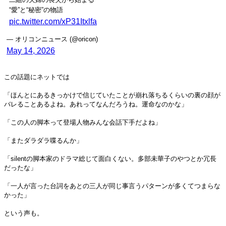
“愛”と“秘密”の物語
pic.twitter.com/xP31Itxlfa
— オリコンニュース (@oricon)
May 14, 2026
この話題にネットでは
「ほんとにあるきっかけで信じていたことが崩れ落ちるくらいの裏の顔が
バレることあるよね。あれってなんだろうね。運命なのかな」
「この人の脚本って登場人物みんな会話下手だよね」
「またダラダラ喋るんか」
「silentの脚本家のドラマ総じて面白くない。多部未華子のやつとか冗長
だったな」
「一人が言った台詞をあとの三人が同じ事言うパターンが多くてつまらな
かった」
という声も。