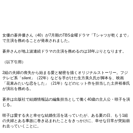
女優の蒼井優さん（40）が7月期のTBS金曜ドラマ「Tシャツが乾くまで」
で主演を務めることが発表されました。
蒼井さんが地上波連続ドラマの主演を務めるのは18年ぶりとなります。
（以下引用）
2組の夫婦の喪失から始まる愛と秘密を描くオリジナルストーリー。フジ
テレビ系「silent」（22年）などを手がけた生方美久氏が脚本を、映画
「花束みたいな恋をした」（21年）などのヒット作を担当した土井裕泰氏
が演出を務める。
蒼井は出版社で結婚情報誌の編集担当として働く40歳の主人公・咲子を演
じる。
咲子は愛する夫と幸せな結婚生活を送っていたが、ある夏の日、もう1組
の夫婦とある事故に巻き込まれたことをきっかけに、幸せな日常が突如崩
れ去っていくことに。