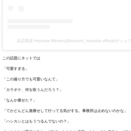
浜辺美波 Hamabe Minami(@minami_hamabe.official)が
この話題にネットでは
「可愛すぎる」
「この撮り方でも可愛いなんて」
「カラオケ、何を歌うんだろう？」
「なんか痩せた？」
「てかどんどん激痩せして行ってる気がする。事務所は止めないのかな」
「ハシカンとはもうつるんでないの？」