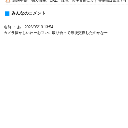
誹謗中傷、個人情報、URL、自演、公序良俗に反する投稿は禁止で
みんなのコメント
名前 ： あ 2026/05/13 13:54
カメラ懐かしいわーお互いに取り合って最後交換したのかなー