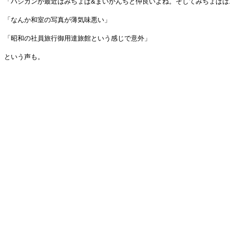
「ハシカンが最近はみちょぱ&まいかんちと仲良いよね。そしてみちょぱは
「なんか和室の写真が薄気味悪い」
「昭和の社員旅行御用達旅館という感じで意外」
という声も。