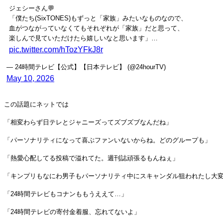
ジェシーさん💬
「僕たち(SixTONES)もずっと「家族」みたいなものなので、
⾎がつながっていなくてもそれぞれが「家族」だと思って、
楽しんで⾒ていただけたら嬉しいなと思います」…
pic.twitter.com/hTozYFkJ8r
— 24時間テレビ【公式】【日本テレビ】 (@24hourTV)
May 10, 2026
この話題にネットでは
「相変わらず日テレとジャニーズってズブズブなんだね」
「パーソナリティになって喜ぶファンいないからね。どのグループも」
「熱愛心配してる投稿で溢れてた。週刊誌頑張るもんねぇ」
「キンプリもなにわ男子もパーソナリティ中にスキャンダル狙われたし大
「24時間テレビもコナンももうええて…」
「24時間テレビの寄付金着服、忘れてないよ」