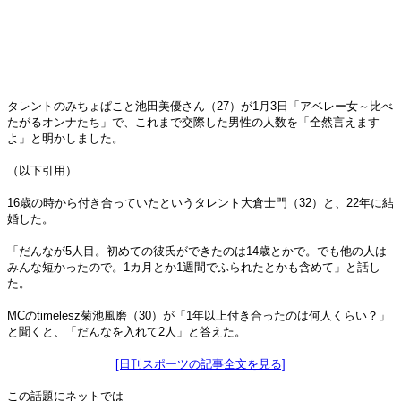
タレントのみちょぱこと池田美優さん（27）が1月3日「アベレー女～比べ
たがるオンナたち」で、これまで交際した男性の人数を「全然言えます
よ」と明かしました。
（以下引用）
16歳の時から付き合っていたというタレント大倉士門（32）と、22年に結
婚した。
「だんなが5人目。初めての彼氏ができたのは14歳とかで。でも他の人は
みんな短かったので。1カ月とか1週間でふられたとかも含めて」と話し
た。
MCのtimelesz菊池風磨（30）が「1年以上付き合ったのは何人くらい？」
と聞くと、「だんなを入れて2人」と答えた。
[日刊スポーツの記事全文を見る]
この話題にネットでは