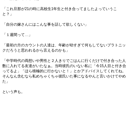
「これ旦那が21の時に高校生1年生と付き合ってましたよっていうこ
と？」
「自分の嫁さんにはこんな事を話して欲しくない」
「１週間って…」
「最初の方のカウントの人達は、年齢が幼すぎて何もしてないプラトニッ
クだろうと思われるから言えるのかも」
「中学時代の両想いや男性と２人きりでごはんに行くだけで付き合った人
数に入れてる友達がいたなぁ。当時彼氏のいない私に「今15人目と付き合
ってるよ」「ほら積極的に行かないと！」とかアドバイスしてくれてね。
そんなん含むなら私めちゃくちゃ彼氏いた事になるやんと言いかけてやめ
た」
という声も。