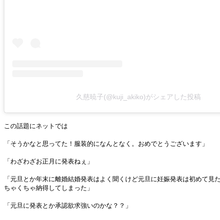
久慈暁子(@kuji_akiko)がシェアした投稿
この話題にネットでは
「そうかなと思ってた！服装的になんとなく。おめでとうございます」
「わざわざお正月に発表ねぇ」
「元旦とか年末に離婚結婚発表はよく聞くけど元旦に妊娠発表は初めて見
ちゃくちゃ納得してしまった」
「元旦に発表とか承認欲求強いのかな？？」