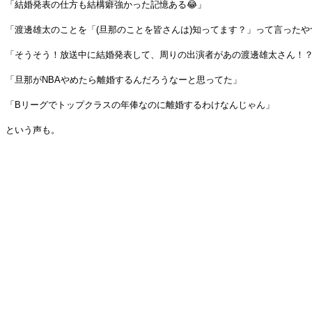
「結婚発表の仕方も結構癖強かった記憶ある😂」
「渡邊雄太のことを「(旦那のことを皆さんは)知ってます？」って言ったや
「そうそう！放送中に結婚発表して、周りの出演者があの渡邊雄太さん！？
「旦那がNBAやめたら離婚するんだろうなーと思ってた」
「Bリーグでトップクラスの年俸なのに離婚するわけなんじゃん」
という声も。