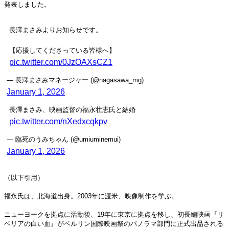
発表しました。
長澤まさみよりお知らせです。
【応援してくださっている皆様へ】
pic.twitter.com/0JzOAXsCZ1
— 長澤まさみマネージャー (@nagasawa_mg)
January 1, 2026
長澤まさみ、映画監督の福永壮志氏と結婚
pic.twitter.com/nXedxcqkpv
— 臨死のうみちゃん (@umiuminemui)
January 1, 2026
（以下引用）
福永氏は、北海道出身。2003年に渡米、映像制作を学ぶ。
ニューヨークを拠点に活動後、19年に東京に拠点を移し、初長編映画『リ
ベリアの白い血』がベルリン国際映画祭のパノラマ部門に正式出品される