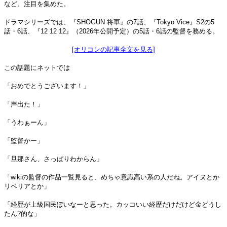
など、注目を集めた。
ドラマシリーズでは、『SHOGUN 将軍』の7話、『Tokyo Vice』S2の5
話・6話、『12 12 12』（2026年公開予定）の5話・6話の監督を務める。
[オリコンの記事全文を見る]
この話題にネットでは
「おめでとうございます！」
「声出た！」
「うわぁーん」
「監督かー」
「旦那さん、さっぱりわからん」
「wikiの監督の作品一覧見ると、めちゃ意識高い系の人だね。アイヌとか
リベリアとか」
「経歴が上級国民ぽいなーと思った。カッコいい経歴だけだけど金どうし
たん?的な」