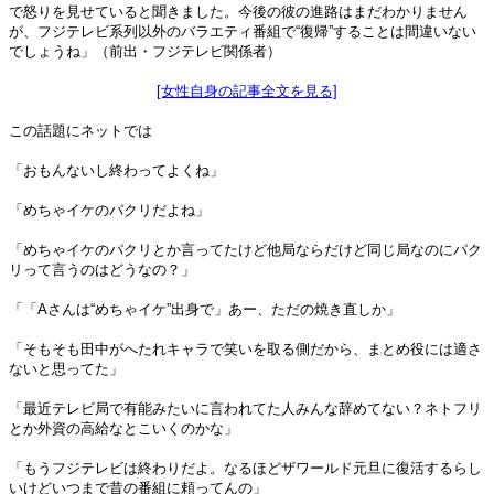
で怒りを見せていると聞きました。今後の彼の進路はまだわかりません
が、フジテレビ系列以外のバラエティ番組で“復帰”することは間違いない
でしょうね」（前出・フジテレビ関係者）
[女性自身の記事全文を見る]
この話題にネットでは
「おもんないし終わってよくね」
「めちゃイケのパクリだよね」
「めちゃイケのパクリとか言ってたけど他局ならだけど同じ局なのにパク
リって言うのはどうなの？」
「「Aさんは“めちゃイケ”出身で」あー、ただの焼き直しか」
「そもそも田中がへたれキャラで笑いを取る側だから、まとめ役には適さ
ないと思ってた」
「最近テレビ局で有能みたいに言われてた人みんな辞めてない？ネトフリ
とか外資の高給なとこいくのかな」
「もうフジテレビは終わりだよ。なるほどザワールド元旦に復活するらし
いけどいつまで昔の番組に頼ってんの」