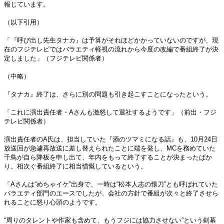
報じています。
（以下引用）
「『呼び出し先生タナカ』は予算がそれほどかかっていないのですが、現
在のフジテレビではバラエティ軽視の流れから今度の改編で番組終了が決
定しました」（フジテレビ関係者）
（中略）
『タナカ』終了は、さらに別の問題も引き起こすことになったという。
「これに演出責任者・Aさんも激怒して退社するようです」（前出・フジ
テレビ関係者）
演出責任者のA氏は、担当していた『酒のツマミになる話』も、10月24日
放送回が急遽再放送に差し替えられたことに端を発し、MCを務めていた
千鳥が自ら降板を申し出て、年内をもって終了することが決まったばか
り。相次ぐ番組終了に相当憤慨しているという。
「Aさんは“めちゃイケ”出身で、一時は“松本人志の懐刀”とも呼ばれていた
バラエティ部門のエースでしたが、会社の方針で番組が次々と終了させら
れることに怒り心頭のようです。
“周りのタレントや作家も含めて、もうフジには協力させない”という剣幕