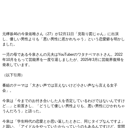
元欅坂46の今泉佑唯さん（27）が12月11日「見取り図じゃん」に出演
し、優しい男性よりも「悪い男性に惹かれちゃう」という恋愛癖を明かし
ました。
一児の母である今泉さんの元夫はYouTuberのワタナベマホトさん。2022
年10月をもって芸能界を一度引退しましたが、2025年3月に芸能界復帰を
発表しています。
（以下引用）
番組のテーマは「大きい声では言えないけど小さい声なら言える女子
会」。
今泉は「今までのお付き合いした人を否定しているわけではないんですけ
ど…」と前置きし、「どうして優しい男性よりも、悪い男性にひかれちゃ
うんだろう」と語った。
今泉は「学生時代の恋愛とか思い返したときに、同じタイプなんですよ」
と固い、「アイドルをやっていたからっていうのもあるんですけど、世間