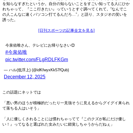
を知らなすぎたというか。自分の知らないことをすごい知ってる人にひか
れちゃって、『ここ行きたい』っていうとすぐ調べてくれて。“なんでこ
の人こんなに速くパソコン打てるんだろ…”」と語り、スタジオの笑いを
誘った。
[日刊スポーツの記事全文を見る]
今泉佑唯さん、テレビにお帰りなさい😊
#今泉佑唯
pic.twitter.com/FLgRDLFKGm
— ハル(低浮上) (@idKfwyxKk57fQub)
December 12, 2025
この話題にネットでは
「悪い男のほうが積極的だったり一見強そうに見えるからグイグイ来られ
て落ちる人はいそう」
「人に優しくされることには慣れちゃってて『このクズが私にだけ優し
い！』ってなると選ばれた女みたいに錯覚しちゃうからだねぇ」