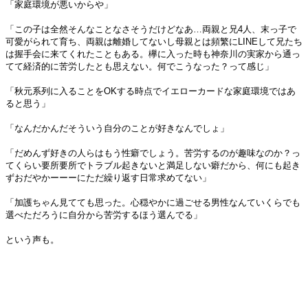
「家庭環境が悪いからや」
「この子は全然そんなことなさそうだけどなあ…両親と兄4人、末っ子で
可愛がられて育ち、両親は離婚してないし母親とは頻繁にLINEして兄たち
は握手会に来てくれたこともある。欅に入った時も神奈川の実家から通っ
てて経済的に苦労したとも思えない。何でこうなった？って感じ」
「秋元系列に入ることをOKする時点でイエローカードな家庭環境ではあ
ると思う」
「なんだかんだそういう自分のことが好きなんでしょ」
「だめんず好きの人らはもう性癖でしょう。苦労するのが趣味なのか？っ
てくらい要所要所でトラブル起きないと満足しない癖だから、何にも起き
ずおだやかーーーにただ繰り返す日常求めてない」
「加護ちゃん見てても思った。心穏やかに過ごせる男性なんていくらでも
選べただろうに自分から苦労するほう選んでる」
という声も。