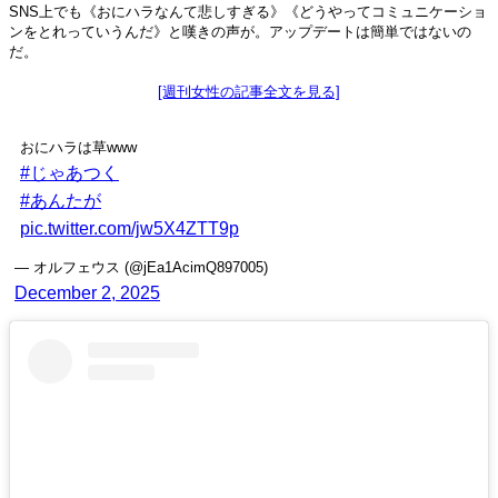
SNS上でも《おにハラなんて悲しすぎる》《どうやってコミュニケーショ
ンをとれっていうんだ》と嘆きの声が。アップデートは簡単ではないの
だ。
[週刊女性の記事全文を見る]
おにハラは草www
#じゃあつく
#あんたが
pic.twitter.com/jw5X4ZTT9p
— オルフェウス (@jEa1AcimQ897005)
December 2, 2025