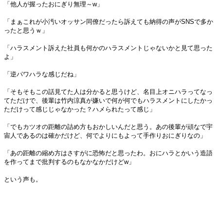
「他人が握ったおにぎり無理～w」
「まぁこれが小汚いオッサン同僚だったら訴えても納得の声がSNSで多か
ったと思うｗ」
「ハラスメント訴えた社員も何かのハラスメントじゃないかと見て思った
よ」
「逆パワハラな感じだね」
「そもそもこの話見てた人は分かると思うけど、名目上オニハラってなっ
てただけで、後輩は竹内涼真が嫌いで何が何でもハラスメントにしたかっ
ただけって感じじゃなかった？ハメられたって感じ」
「でもカツオの距離の詰め方もおかしいんだと思う。あの後輩が頑なで宇
宙人であるのは確かだけど、何でよりにもよって手作りおにぎりなの」
「あの距離の縮め方はさすがに恐怖だと思ったわ。おにハラとかいう造語
を作ってまで批判するのもなかなかだけどw」
という声も。