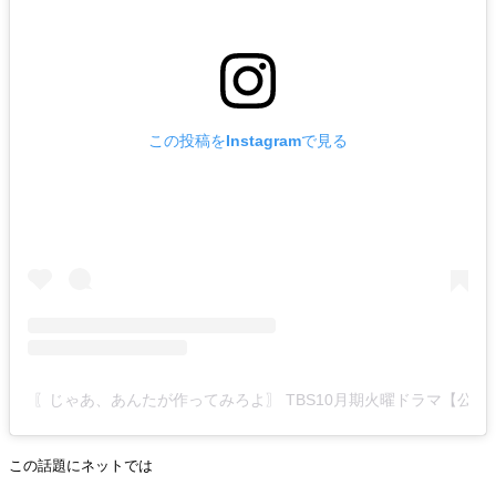
この投稿をInstagramで見る
〖じゃあ、あんたが作ってみろよ〗 TBS10月期火曜ドラマ【公式】(@
この話題にネットでは