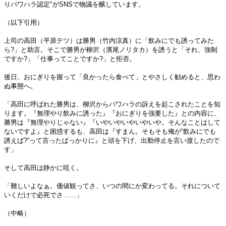
りパワハラ認定"がSNSで物議を醸しています。
（以下引用）
上司の高田（平原テツ）は勝男（竹内涼真）に「飲みにでも誘ってみた
ら?」と助言。そこで勝男が柳沢（濱尾ノリタカ）を誘うと「それ、強制
ですか?」「仕事ってことですか?」と拒否。
後日、おにぎりを握って「良かったら食べて」とやさしく勧めると、思わ
ぬ事態へ。
「高田に呼ばれた勝男は、柳沢からパワハラの訴えを起こされたことを知
ります。『無理やり飲みに誘った』『おにぎりを強要した』との内容に、
勝男は『無理やりじゃない』『いやいやいやいやいや。そんなことはして
ないですよ』と困惑するも、高田は『すまん。そもそも俺が“飲みにでも
誘えば?”って言ったばっかりに』と頭を下げ、出勤停止を言い渡したので
す」
そして高田は静かに呟く。
「難しいよなぁ。価値観ってさ、いつの間にか変わってる。それについて
いくだけで必死でさ……」
（中略）