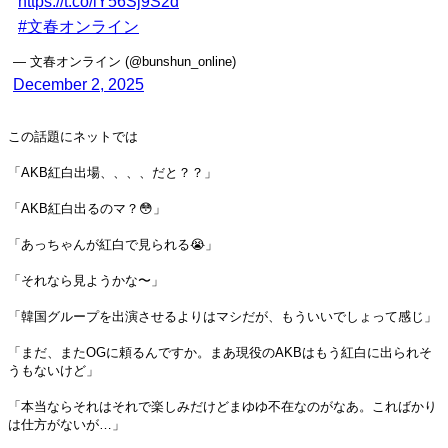
https://t.co/lY56Sj9S2d
#文春オンライン
— 文春オンライン (@bunshun_online)
December 2, 2025
この話題にネットでは
「AKB紅白出場、、、、だと？？」
「AKB紅白出るのマ？😳」
「あっちゃんが紅白で見られる😭」
「それなら見ようかな〜」
「韓国グループを出演させるよりはマシだが、もういいでしょって感じ」
「まだ、またOGに頼るんですか。まあ現役のAKBはもう紅白に出られそ
うもないけど」
「本当ならそれはそれで楽しみだけどまゆゆ不在なのがなあ。こればかり
は仕方がないが…」