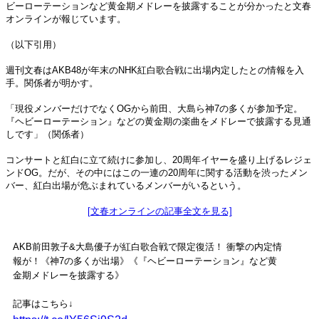
ビーローテーションなど黄金期メドレーを披露することが分かったと文春
オンラインが報じています。
（以下引用）
週刊文春はAKB48が年末のNHK紅白歌合戦に出場内定したとの情報を入
手。関係者が明かす。
「現役メンバーだけでなくOGから前田、大島ら神7の多くが参加予定。
『ヘビーローテーション』などの黄金期の楽曲をメドレーで披露する見通
しです」（関係者）
コンサートと紅白に立て続けに参加し、20周年イヤーを盛り上げるレジェ
ンドOG。だが、その中にはこの一連の20周年に関する活動を渋ったメン
バー、紅白出場が危ぶまれているメンバーがいるという。
[文春オンラインの記事全文を見る]
AKB前田敦子&大島優子が紅白歌合戦で限定復活！ 衝撃の内定情
報が！《神7の多くが出場》《『ヘビーローテーション』など黄
金期メドレーを披露する》
記事はこちら↓