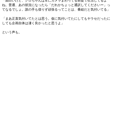
「面白いけど、クロちゃんは常にカメラまわってる前提で生活してるよ
ね。普通、あの状況になったら「だれかちょっと通訳してくださいー」っ
てなるでしょ。誰の手も借りず頑張るってことは、番組だと気付いてる」
「まあ正直気付いてたとは思う。仮に気付いてたにしてもヤラセだったに
しても企画自体は凄く良かったと思うよ」
という声も。