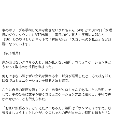
喉のポリープを手術して声が出せないクロちゃん（48）が11月12日「水曜
日のダウンタウン」にVTR出演し、盲目のピン芸人・濱田祐太郎さん
（36）とのやりとりがネットで「神回だわ」「スゴいものを見た」など話
題になっています。
（以下引用）
声が出せないクロちゃんと、目が見えない濱田。コミュニケーションをど
うやって取るのか注目が集まった。
何もできない気まずい空気が流れる中、15分が経過したところで机を叩く
回数でコミュニケーションを取る方法を確立。
さらに自身の動画を流すことで、自身がクロちゃんであることも判明。そ
して、手のひらに文字を書くコミュニケーション方法に進化し、手術で声
が出せないことも伝えられた。
「お互い頑張ろう」と伝えたクロちゃん。濱田は「ホンマそうですね。頑
張りましょう！」としたが、クロちゃんの声が出せない期間を知ると「1