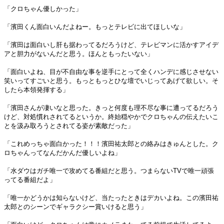
「クロちゃん優しかった」
「濱田くん面白いんだよねー。もっとテレビに出てほしいな」
「濱田は面白いし肝も据わってるだろうけど、テレビマンに活かすアイデ
アと胆力がないんだと思う。ほんともったいない」
「面白いよね、目が不自由な事を逆手にとって全くハンデに感じさせない
笑いってすごいと思う。もっともっとひな壇でいじってあげて欲しい。そ
したら本領発揮する」
「濱田さんが凄いなと思った。きっと何度も理不尽な事に遭ってるだろう
けど、対処慣れされてるというか。終始穏やかでクロちゃんの伝えたいこ
とを汲み取ろうとされてる姿が素敵だった」
「これめっちゃ面白かった！！！濱田祐太郎との絡みはきゅんとした。ク
ロちゃんってなんだかんだ優しいよね」
「水ダウはガチ唯一で攻めてる番組だと思う。つまらないTVで唯一頑張
ってる番組だよ」
「唯一かどうかは知らないけど、当たったときはデカいよね。この濱田祐
太郎とのシーンでギャラクシー賞いけると思う」