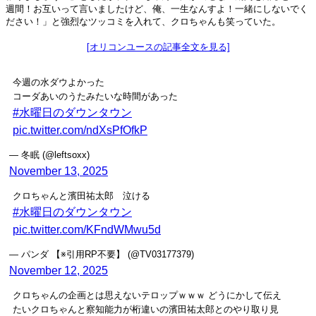
週間！お互いって言いましたけど、俺、一生なんすよ！一緒にしないでく
ださい！」と強烈なツッコミを入れて、クロちゃんも笑っていた。
[オリコンユースの記事全文を見る]
今週の水ダウよかった
コーダあいのうたみたいな時間があった
#水曜日のダウンタウン
pic.twitter.com/ndXsPfOfkP
— 冬眠 (@leftsoxx)
November 13, 2025
クロちゃんと濱田祐太郎 泣ける
#水曜日のダウンタウン
pic.twitter.com/KFndWMwu5d
— パンダ 【※引用RP不要】 (@TV03177379)
November 12, 2025
クロちゃんの企画とは思えないテロップｗｗｗ どうにかして伝え
たいクロちゃんと察知能力が桁違いの濱田祐太郎とのやり取り見