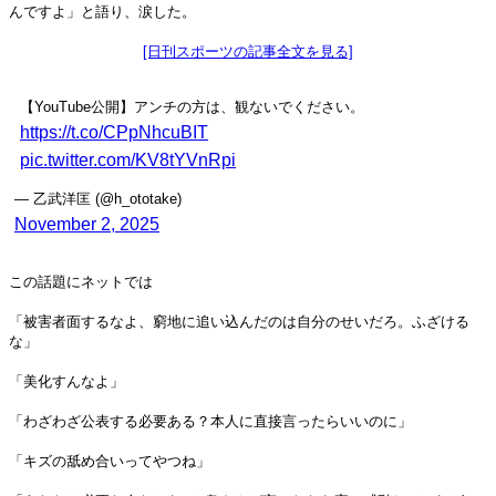
んですよ」と語り、涙した。
[日刊スポーツの記事全文を見る]
【YouTube公開】アンチの方は、観ないでください。
https://t.co/CPpNhcuBIT
pic.twitter.com/KV8tYVnRpi
— 乙武洋匡 (@h_ototake)
November 2, 2025
この話題にネットでは
「被害者面するなよ、窮地に追い込んだのは自分のせいだろ。ふざける
な」
「美化すんなよ」
「わざわざ公表する必要ある？本人に直接言ったらいいのに」
「キズの舐め合いってやつね」