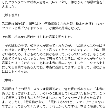
したダウンタウンの松本人志さん（62）に対し、涙ながらに感謝の意を伝
えました。
（以下引用）
乙武氏は16年3月、週刊誌上で不倫報道をされた際、松本が出演していた
フジテレビ系「ワイドナショー」が復帰の足場となった。
その際、松本から投げかけられた言葉を明かした。
「その騒動の中で、松本さんが言ってくれたのが、『乙武さんはやっぱり
この社会に必要な人だから』って言ってくださったんですよ。（中略）障
がい者のため、子どものために何かをやっていくっていうのは、もうこの
人生でできないんじゃないかって思ってたところに、松本さんがそういう
言葉をかけてくださって。あれは本当に励みになりましたし、今でも支え
にしてる言葉でもあるんでね。本当に感謝してます」と言って、涙ながら
にはなをすすった。
（中略）
乙武氏は「その翌月、スタジオ復帰初めてできた夜に松本さんに『本当に
ありがとうございました。いろいろご配慮していただいたおかげで、こう
して無事に復帰することができました』ってメッセージを送ったんです
よ。そしたら、1行返信が来て。『照れくさいけど、ファミリーじゃない
ですか』って言ってくださって。うれしかったですね。本当に感謝してる