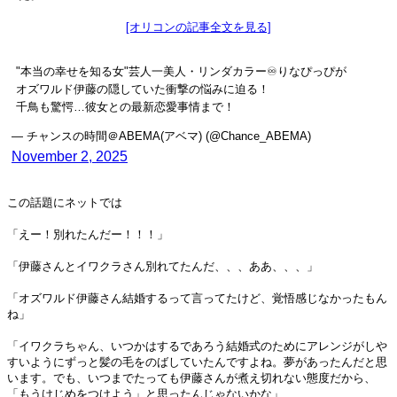
[オリコンの記事全文を見る]
"本当の幸せを知る女"芸人一美人・リンダカラー♾️りなぴっぴが
オズワルド伊藤の隠していた衝撃の悩みに迫る！
千鳥も驚愕…彼女との最新恋愛事情まで！
— チャンスの時間＠ABEMA(アベマ) (@Chance_ABEMA)
November 2, 2025
この話題にネットでは
「えー！別れたんだー！！！」
「伊藤さんとイワクラさん別れてたんだ、、、ああ、、、」
「オズワルド伊藤さん結婚するって言ってたけど、覚悟感じなかったもん
ね」
「イワクラちゃん、いつかはするであろう結婚式のためにアレンジがしや
すいようにずっと髪の毛をのばしていたんですよね。夢があったんだと思
います。でも、いつまでたっても伊藤さんが煮え切れない態度だから、
「もうけじめをつけよう」と思ったんじゃないかな」