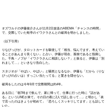
オズワルドの伊藤俊介さんが11月2日放送のABEMA「チャンスの時間」
で、交際していた蛙亭のイワクラさんとの破局を明かしました。
（以下引用）
りなぴっぴが、タロットカードを駆使して「相当、悩んでます。考えてい
ることがあんまり良くない」と占い、伊藤が現在、孤独であると指摘し
た。千鳥・ノブが「イワクラさんに相談しない？」と振ると、伊藤は「別
れまして…」といきなり告白した。
スタジオが「やばい、やばい」と騒然となるなか、伊藤も「だから（りな
ぴっぴの占いは）すっごい当たってる」と驚きを隠せない。
破局をしたのは今年9月で交際期間は約4年。
ある日に「朝7時まで飲んで、家に帰って、仕事に行った時に『話があ
る』というLINEが来て。その日の夜に2人で話し合って…」と明かし「表
で言ったのはきょうが初めて」「恐ろしくスッキリしてます」とも話して
いた。