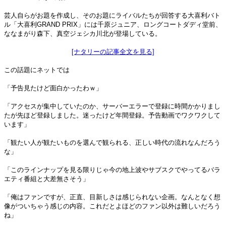
芸人自らがお題を作成し、そのお題にライバルたちが回答する大喜利バト
ル「大喜利GRAND PRIX」には千原ジュニア、ロングコートダディ堂前、
ななまがり森下、真空ジェシカ川北が登場している。
[ナタリーの記事全文を見る]
この話題にネットでは
「予告見たけど面白かったわｗ」
「アクセスが集中していたのか、サーバーエラーで登録に時間かかりまし
たが先ほど登録しました。迷ったけど年間登録。予告動画でワクワクして
います」
「観たい人が観たいものを選んで観られる、正しい時代の流れなんだろう
な」
「このラインナップを見る限りじゃ今の地上波やサブスクでやってるバラ
エティ番組と大差無さそう」
「俺はファンですが、正直、目新しさは感じられない企画。なんとなく想
像がついちゃう感じの内容。これだとよほどのファン以外は難しいだろう
ね」