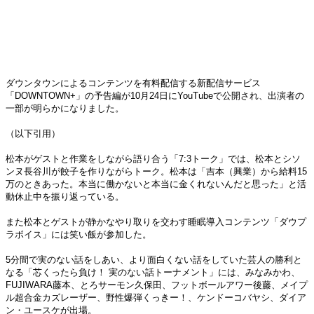
ダウンタウンによるコンテンツを有料配信する新配信サービス
「DOWNTOWN+」の予告編が10月24日にYouTubeで公開され、出演者の
一部が明らかになりました。
（以下引用）
松本がゲストと作業をしながら語り合う「7:3トーク」では、松本とシソ
ンヌ長谷川が餃子を作りながらトーク。松本は「吉本（興業）から給料15
万のときあった。本当に働かないと本当に金くれないんだと思った」と活
動休止中を振り返っている。
また松本とゲストが静かなやり取りを交わす睡眠導入コンテンツ「ダウプ
ラボイス」には笑い飯が参加した。
5分間で実のない話をしあい、より面白くない話をしていた芸人の勝利と
なる「芯くったら負け！ 実のない話トーナメント」には、みなみかわ、
FUJIWARA藤本、とろサーモン久保田、フットボールアワー後藤、メイプ
ル超合金カズレーザー、野性爆弾くっきー！、ケンドーコバヤシ、ダイア
ン・ユースケが出場。