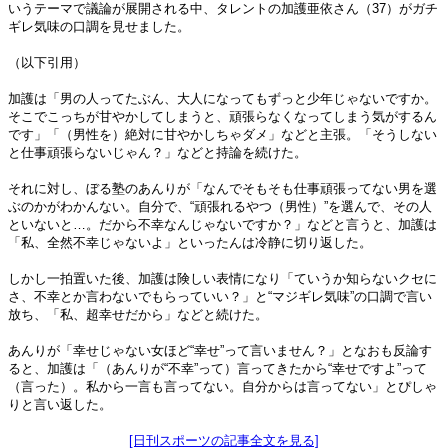
いうテーマで議論が展開される中、タレントの加護亜依さん（37）がガチ
ギレ気味の口調を見せました。
（以下引用）
加護は「男の人ってたぶん、大人になってもずっと少年じゃないですか。
そこでこっちが甘やかしてしまうと、頑張らなくなってしまう気がするん
です」「（男性を）絶対に甘やかしちゃダメ」などと主張。「そうしない
と仕事頑張らないじゃん？」などと持論を続けた。
それに対し、ぼる塾のあんりが「なんでそもそも仕事頑張ってない男を選
ぶのかがわかんない。自分で、“頑張れるやつ（男性）”を選んで、その人
といないと…。だから不幸なんじゃないですか？」などと言うと、加護は
「私、全然不幸じゃないよ」といったんは冷静に切り返した。
しかし一拍置いた後、加護は険しい表情になり「ていうか知らないクセに
さ、不幸とか言わないでもらっていい？」と“マジギレ気味”の口調で言い
放ち、「私、超幸せだから」などと続けた。
あんりが「幸せじゃない女ほど“幸せ”って言いません？」となおも反論す
ると、加護は「（あんりが“不幸”って）言ってきたから“幸せですよ”って
（言った）。私から一言も言ってない。自分からは言ってない」とぴしゃ
りと言い返した。
[日刊スポーツの記事全文を見る]