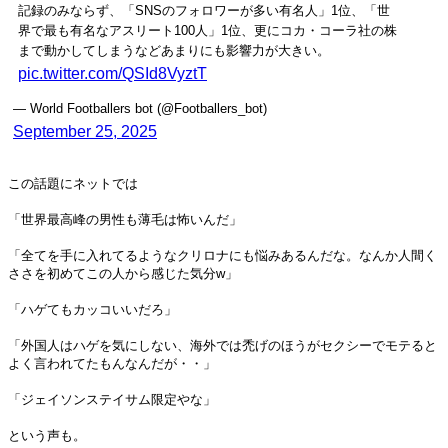
記録のみならず、「SNSのフォロワーが多い有名人」1位、「世
界で最も有名なアスリート100人」1位、更にコカ・コーラ社の株
まで動かしてしまうなどあまりにも影響力が大きい。
pic.twitter.com/QSId8VyztT
— World Footballers bot (@Footballers_bot)
September 25, 2025
この話題にネットでは
「世界最高峰の男性も薄毛は怖いんだ」
「全てを手に入れてるようなクリロナにも悩みあるんだな。なんか人間く
ささを初めてこの人から感じた気分w」
「ハゲてもカッコいいだろ」
「外国人はハゲを気にしない、海外では禿げのほうがセクシーでモテると
よく言われてたもんなんだが・・」
「ジェイソンステイサム限定やな」
という声も。