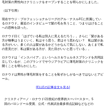
毛対策の男性向けクリニックをオープンすることを明らかにしました。
（以下引用）
現在サウジ・プロフェッショナルリーグのアル・ナスルFCに所属してい
るロナウド。最近のインタビューで髪の毛を失うこと、つまりはげること
への恐怖を語った。
ロナウド曰く「はげている私は別人に見えるだろう」。さらに「髪がある
方が物事はうまくいく。私はそう思う。君はそう思わない？ 私は髪があ
る方がいい。多くの人は髪があるかどうかなんて気にしない。あくまで私
の意見だが、私は髪がある方が、見た目がいいと思っている」。
ロナウドは「インスパイア」というヘルス＆ウェルネスブランドを共同設
立しているが、このブランドでサウジアラビアに薄毛対策のクリニックを
開くことを明らかにした。
ロナウドは男性が薄毛対策をすることを恥ずかしがるべきではないとアピ
ール。
[ELLEの記事全文を見る]
クリスティアーノ・ロナウド/21世紀の世界的スーパースター。5
回のバロンドール受賞、公式・代表試合最多得点記録などなどの