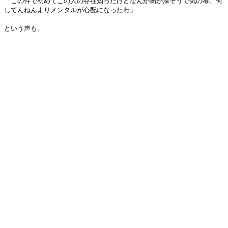
「この件で初めてこの人の存在知ったけどなんか闇が深そうで気の毒。何
してんねんよりメンタルが心配になったわ」
という声も。