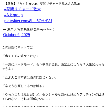
【速報】「Aぇ！ group」草間リチャード敬太さん釈放
#草間リチャード敬太
#Aえgroup
pic.twitter.com/8Lul6OHHVJ
— 東スポ 写真映像部 (@tospophoto)
October 6, 2025
この話題にネットでは
「出てくるの速かったな」
「一気にハードモード。もう事務所全員、酒禁止にしたら？人生変わっち
ゃうよ」
「たぶんこれ本質は酒の問題じゃない」
「辛そうな顔してるのは解る」
「やったことは駄目だけど、セクシャルな部分に絡めたアウティングは見
てられない。それは関係ないのに」