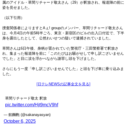
属のアイドル・草間リチャード敬太さん（29）が釈放され、報道陣の前に
姿を見せました。
（以下引用）
捜査関係者によりますとAぇ! groupのメンバー、草間リチャード敬太さん
は、今月4日の午前5時半ごろ、東京・新宿区のビルの出入口付近で、下半
身を露出したとして、公然わいせつの疑いで逮捕されていました。
草間さんは6日午後、身柄が置かれていた警視庁・三田警察署で釈放さ
れ、集まった報道陣を前に「このたびはお騒がせして申し訳ございません
でした」と目に涙を浮かべながら謝罪し頭を下げました。
さらにもう一度「申し訳ございませんでした」と頭を下げ車に乗り込みま
した。
[日テレNEWSの記事全文を見る]
草間リチャード敬太 釈放
pic.twitter.com/Hjt9mcV9hf
— 餡麵麭 (@sakanayasyan)
October 6, 2025