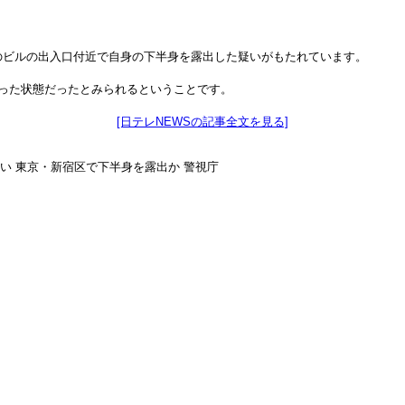
のビルの出入口付近で自身の下半身を露出した疑いがもたれています。
酔った状態だったとみられるということです。
[日テレNEWSの記事全文を見る]
疑い 東京・新宿区で下半身を露出か 警視庁