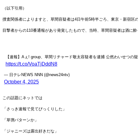
（以下引用）
捜査関係者によりますと、草間容疑者は4日午前5時半ごろ、東京・新宿区
目撃者からの110番通報があり発覚したもので、当時、草間容疑者は酒に
【速報】Aぇ! group、草間リチャード敬太容疑者を逮捕 公然わいせつの
https://t.co/VoaTjDddN8
— 日テレNEWS NNN (@news24ntv)
October 4, 2025
この話題にネットでは
「さっき速報で見てびっくりした」
「草彅パターンか」
「ジャニーズは露出好きだな」