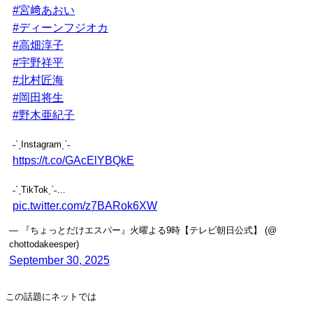
#宮﨑あおい
#ディーンフジオカ
#高畑淳子
#宇野祥平
#北村匠海
#岡田将生
#野木亜紀子
˗ˋˏInstagramˎˊ˗
https://t.co/GAcElYBQkE
˗ˋˏTikTokˎˊ˗…
pic.twitter.com/z7BARok6XW
— 『ちょっとだけエスパー』火曜よる9時【テレビ朝日公式】 (@
chottodakeesper)
September 30, 2025
この話題にネットでは