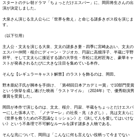
スタートのテレ朝ドラマ「ちょっとだけエスパー」に、岡田将生さんの出
演が決定しました。
大泉さん演じる主人公らに「世界を救え」と命じる謎多きボス役を演じま
す。
（以下引用）
主人公・文太を演じる大泉、文太の謎多き妻・四季に宮崎あおい、文太の
エスパー仲間・桜介にディーン・フジオカ、円寂に高畑淳子、半蔵に宇野
祥平、そして文太らに接近する謎の大学生・市松に北村匠海と、豪華キャ
ストが発表されるたびに大きな注目を集めている本作。
そんな【レギュラーキャスト解禁】のラストを飾るのは、岡田。
野木亜紀子氏が脚本を手掛け、「第48回日本アカデミー賞」で10部門受賞
という快挙を成し遂げた映画「ラストマイル」（2024年）で、優秀助演男
優賞を受賞した。
岡田が本作で演じるのは、文太、桜介、円寂、半蔵をちょっとだけエスパ
ーにした張本人で、「ノナマーレ」の社長・兆（きざし）。兆は文太らに
《世界を救うための不思議なミッション》と《決して人を愛してはいけな
い》という不条理で不可解なルールを課す謎多き人物である。
そんな兆について、岡田は「こんなに何も言えない役柄って今までない