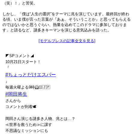
（笑）！」と苦笑。
しかし、「僕は“人生の選択”をテーマに兆を演じています。最終回が終わ
る頃、いま僕が言った言葉が『あぁ、そういうことか』と思ってもらえる
のではないかと思うぐらい、熱量を込めてこのドラマに参加しておりま
す」と語るなど、謎多きキーマンを演じる意気込みを語った。
[モデルプレスの記事全文を見る]
◤SPコメント◢
10月21日スタート！
『
#ちょっとだけエスパー
』
毎週火曜よる9時🦸🏻🇯🇵
#岡田将生
さんから
コメントが到着🕊️
岡田さん演じる謎多き人物、兆とは…？
≪世界を救うため≫に課す
不思議なミッションにも