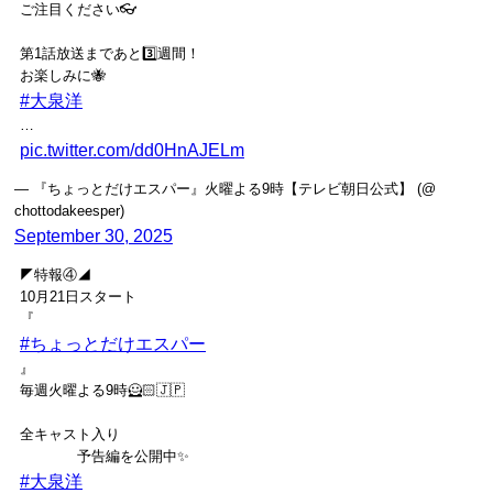
ご注目ください👓
第1話放送まであと3️⃣週間！
お楽しみに🐝
#大泉洋
…
pic.twitter.com/dd0HnAJELm
— 『ちょっとだけエスパー』火曜よる9時【テレビ朝日公式】 (@
chottodakeesper)
September 30, 2025
◤特報④◢
10月21日スタート
『
#ちょっとだけエスパー
』
毎週火曜よる9時🦸🏻🇯🇵
全キャスト入り
予告編を公開中✨
#大泉洋