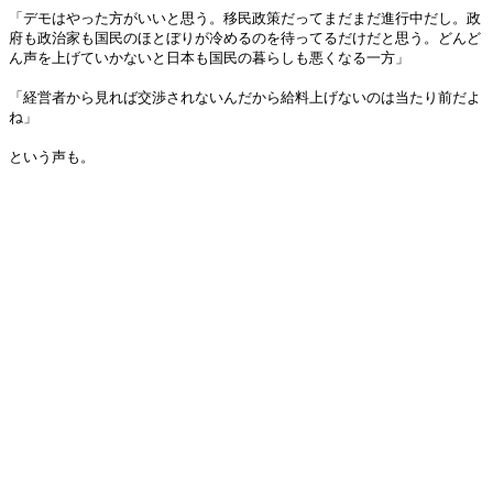
「デモはやった方がいいと思う。移民政策だってまだまだ進行中だし。政
府も政治家も国民のほとぼりが冷めるのを待ってるだけだと思う。どんど
ん声を上げていかないと日本も国民の暮らしも悪くなる一方」
「経営者から見れば交渉されないんだから給料上げないのは当たり前だよ
ね」
という声も。