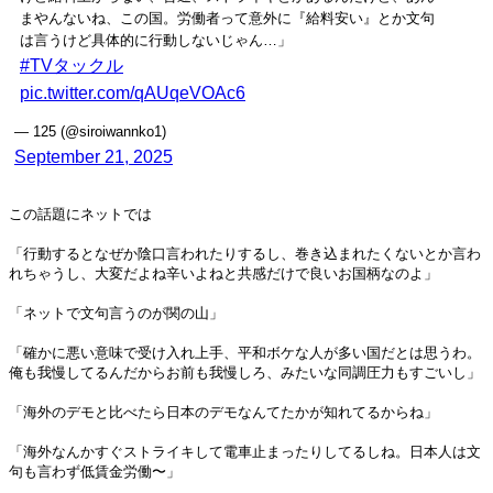
まやんないね、この国。労働者って意外に『給料安い』とか文句
は言うけど具体的に行動しないじゃん…」
#TVタックル
pic.twitter.com/qAUqeVOAc6
— 125 (@siroiwannko1)
September 21, 2025
この話題にネットでは
「行動するとなぜか陰口言われたりするし、巻き込まれたくないとか言わ
れちゃうし、大変だよね辛いよねと共感だけで良いお国柄なのよ」
「ネットで文句言うのが関の山」
「確かに悪い意味で受け入れ上手、平和ボケな人が多い国だとは思うわ。
俺も我慢してるんだからお前も我慢しろ、みたいな同調圧力もすごいし」
「海外のデモと比べたら日本のデモなんてたかが知れてるからね」
「海外なんかすぐストライキして電車止まったりしてるしね。日本人は文
句も言わず低賃金労働〜」