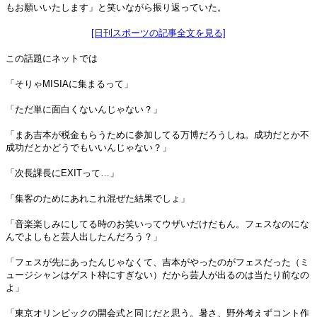
もお願いいたします」と笑いながら振り返っていた。
[日刊スポーツの記事全文を見る]
この話題にネットでは
「そりゃMISIAに集まるって」
「ただ単に面白くないんじゃない？」
「まあ吉本が税金もらうために参加してる万博だろうしね。成功だとか不
成功だとかどうでもいいんじゃない？」
「次長課長にEXITって…」
「集客のためにあれこれ混ぜた結果でしょ」
「音楽楽しみにしてる時のお笑いってウザいだけだもん。フェスなのにな
んでよしもと芸人出したんだろう？」
「フェスが先にあったんじゃなくて、吉本がやったのがフェスだった（ミ
ュージシャンはゲスト枠にすぎない）だから芸人が出るのは当たり前なの
よ」
「東京オリンピックの開会式と同じだと思う。暑さ、野外考えずコント作