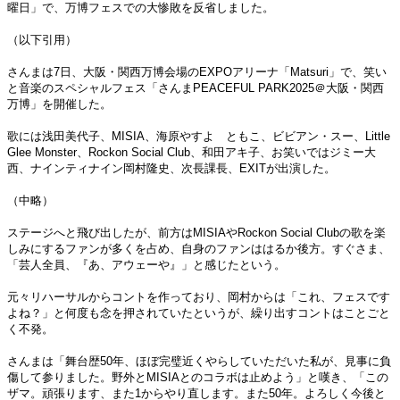
曜日」で、万博フェスでの大惨敗を反省しました。
（以下引用）
さんまは7日、大阪・関西万博会場のEXPOアリーナ「Matsuri」で、笑い
と音楽のスペシャルフェス「さんまPEACEFUL PARK2025＠大阪・関西
万博」を開催した。
歌には浅田美代子、MISIA、海原やすよ ともこ、ビビアン・スー、Little
Glee Monster、Rockon Social Club、和田アキ子、お笑いではジミー大
西、ナインティナイン岡村隆史、次長課長、EXITが出演した。
（中略）
ステージへと飛び出したが、前方はMISIAやRockon Social Clubの歌を楽
しみにするファンが多くを占め、自身のファンははるか後方。すぐさま、
「芸人全員、『あ、アウェーや』」と感じたという。
元々リハーサルからコントを作っており、岡村からは「これ、フェスです
よね？」と何度も念を押されていたというが、繰り出すコントはことごと
く不発。
さんまは「舞台歴50年、ほぼ完璧近くやらしていただいた私が、見事に負
傷して参りました。野外とMISIAとのコラボは止めよう」と嘆き、「この
ザマ。頑張ります、また1からやり直します。また50年。よろしく今後と