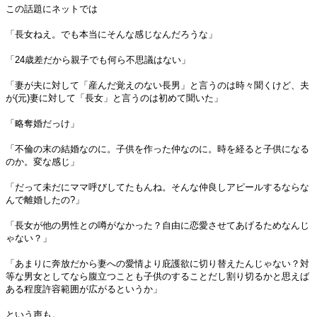
この話題にネットでは
「長女ねえ。でも本当にそんな感じなんだろうな」
「24歳差だから親子でも何ら不思議はない」
「妻が夫に対して「産んだ覚えのない長男」と言うのは時々聞くけど、夫
が(元)妻に対して「長女」と言うのは初めて聞いた」
「略奪婚だっけ」
「不倫の末の結婚なのに。子供を作った仲なのに。時を経ると子供になる
のか。変な感じ」
「だって未だにママ呼びしてたもんね。そんな仲良しアピールするならな
んで離婚したの?」
「長女が他の男性との噂がなかった？自由に恋愛させてあげるためなんじ
ゃない？」
「あまりに奔放だから妻への愛情より庇護欲に切り替えたんじゃない？対
等な男女としてなら腹立つことも子供のすることだし割り切るかと思えば
ある程度許容範囲が広がるというか」
という声も。