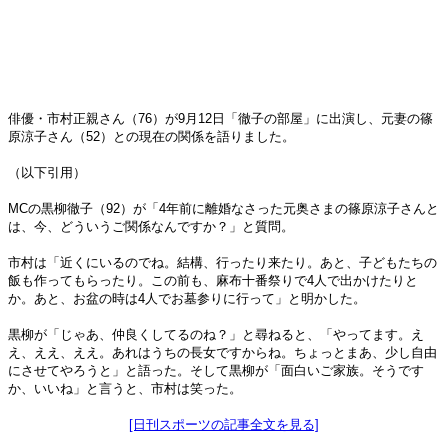
俳優・市村正親さん（76）が9月12日「徹子の部屋」に出演し、元妻の篠
原涼子さん（52）との現在の関係を語りました。
（以下引用）
MCの黒柳徹子（92）が「4年前に離婚なさった元奥さまの篠原涼子さんと
は、今、どういうご関係なんですか？」と質問。
市村は「近くにいるのでね。結構、行ったり来たり。あと、子どもたちの
飯も作ってもらったり。この前も、麻布十番祭りで4人で出かけたりと
か。あと、お盆の時は4人でお墓参りに行って」と明かした。
黒柳が「じゃあ、仲良くしてるのね？」と尋ねると、「やってます。え
え、ええ、ええ。あれはうちの長女ですからね。ちょっとまあ、少し自由
にさせてやろうと」と語った。そして黒柳が「面白いご家族。そうです
か、いいね」と言うと、市村は笑った。
[日刊スポーツの記事全文を見る]